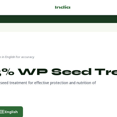
🌿 Fertilizer
India
.com
S 137-26-8
in English for accuracy
5% WP Seed Tr
ed treatment for effective protection and nutrition of
🇧 English