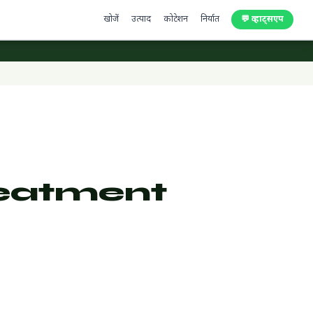
खोजें
उत्पाद
कोटेशन
निर्यात
💬 व्हाट्सएप
eatment