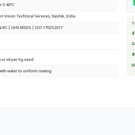
e 5-40°C
n Vision Technical Services, Nashik, India
📁
& RC | GHS MSDS | ISO 17025:2017
🔬
⚠️
📄
g or ml per kg seed
✉️
with water to uniform coating