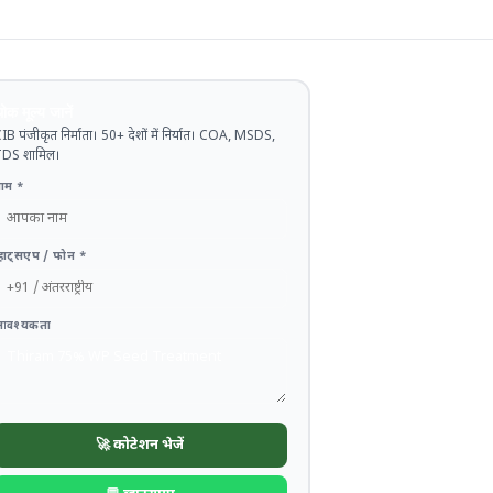
ोक मूल्य जानें
IB पंजीकृत निर्माता। 50+ देशों में निर्यात। COA, MSDS,
DS शामिल।
ाम *
्हाट्सएप / फोन *
आवश्यकता
🚀 कोटेशन भेजें