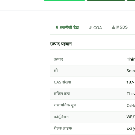
⚠️ MSDS
📄 तकनीकी डेटा
🔬 COA
उत्पाद पहचान
उत्पाद
Thi
श्रेणी
Seed
CAS संख्या
137-
सक्रिय तत्व
Thi
रासायनिक सूत्र
C₆H
फॉर्मूलेशन
WP/
शेल्फ लाइफ
2-3 