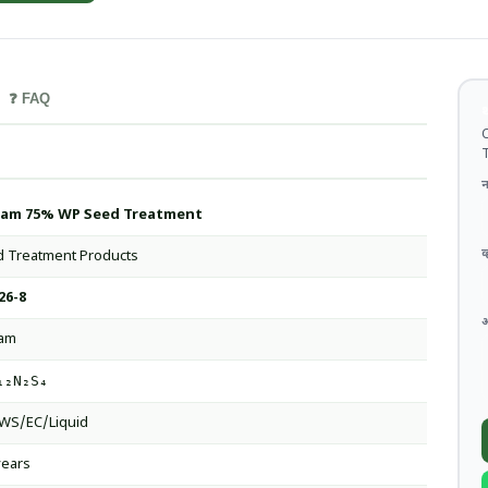
❓ FAQ
थ
C
T
न
ram 75% WP Seed Treatment
व
 Treatment Products
26-8
ram
₁₂N₂S₄
WS/EC/Liquid
years