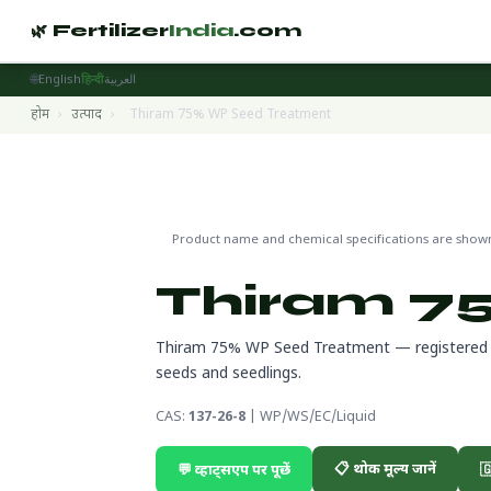
🌿 Fertilizer
India
.com
🌐
English
हिन्दी
العربية
होम
›
उत्पाद
›
Thiram 75% WP Seed Treatment
Seed Treatment Products
🔬 CA
🌍 निर्यात तैयार
Product name and chemical specifications are shown 
Thiram 7
Thiram 75% WP Seed Treatment — registered se
seeds and seedlings.
CAS:
137-26-8
| WP/WS/EC/Liquid
📋 थोक मूल्य जानें
💬 व्हाट्सएप पर पूछें
