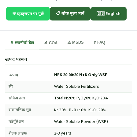
📋 थोक मूल्य जानें
💬 व्हाट्सएप पर पूछें
🇬🇧 English
⚠️ MSDS
❓ FAQ
📄 तकनीकी डेटा
🔬 COA
उत्पाद पहचान
उत्पाद
NPK 20:00:20 N+K Only WSF
श्रेणी
Water Soluble Fertilizers
सक्रिय तत्व
Total N:20% P₂O₅:0% K₂O:20%
रासायनिक सूत्र
N:20% P₂O₅:0% K₂O:20%
फॉर्मूलेशन
Water Soluble Powder (WSP)
शेल्फ लाइफ
2-3 years