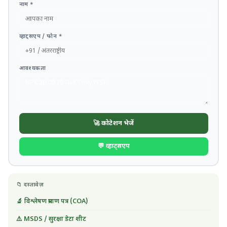
नाम *
व्हाट्सएप / फोन *
आवश्यकता
🚀 कोटेशन भेजें
💬 व्हाट्सएप
📁 दस्तावेज़
🔬 विश्लेषण प्रमाण पत्र (COA)
⚠️ MSDS / सुरक्षा डेटा शीट