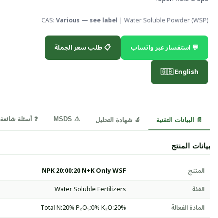
CAS:
Various — see label
| Water Soluble Powder (WSP)
💬 استفسار عبر واتساب
📋 طلب سعر الجملة
🇬🇧 English
⚠️ MSDS
❓ أسئلة شائعة
📄 البيانات التقنية
🔬 شهادة التحليل
بيانات المنتج
المنتج
NPK 20:00:20 N+K Only WSF
الفئة
Water Soluble Fertilizers
المادة الفعالة
Total N:20% P₂O₅:0% K₂O:20%