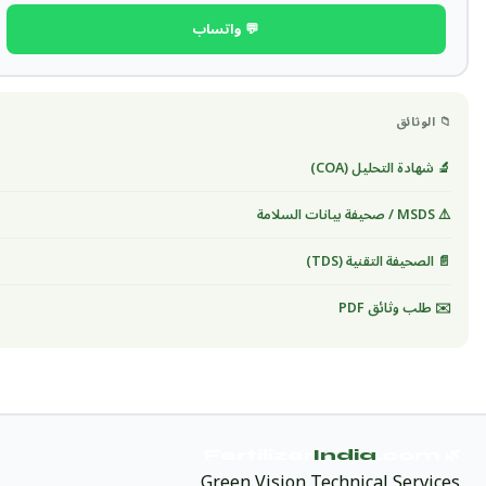
💬 واتساب
📁 الوثائق
🔬 شهادة التحليل (COA)
⚠️ MSDS / صحيفة بيانات السلامة
📄 الصحيفة التقنية (TDS)
✉️ طلب وثائق PDF
India
.com
🌿 Fertilizer
Green Vision Technical Services