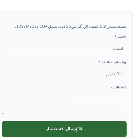
احصل على سعر الجملة
مصنع مسجل CIB. تصدير إلى أكثر من 50 دولة. يشمل COA وMSDS وTDS.
الاسم *
واتساب / هاتف *
المتطلبات
🚀 إرسال الاستفسار