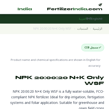
🌿
🌿
tilizer
India
.com
Fertilizer
India
.com
🌐
English
हिन्दी
العربية
الرئيسية
›
المنتجات
›
NPK 20:00:20 N+K Only WSF
✅ مسجل CIB
Water Soluble Fertilizers
🌍 جاهز للتصدير
Product name and chemical specifications are shown in English for
accuracy
NPK 20:00:20 N+K Only
WSF
NPK 20:00:20 N+K Only WSF is a fully water-soluble, FCO-
compliant NPK fertilizer. Ideal for drip irrigation, fertigation
systems and foliar application. Suitable for greenhouse and
open field crops.