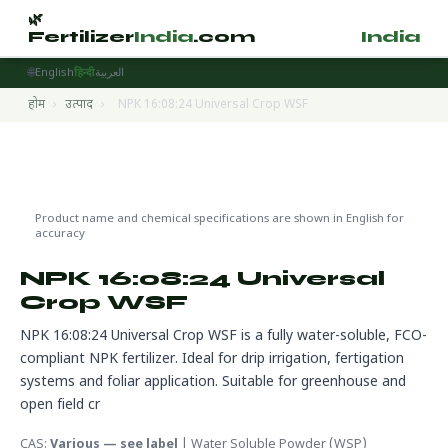
🌿
🌿
Fertilizer
India
.com
Fertilizer
India
.
🌐
English
हिन्दी
العربية
होम
›
उत्पाद
›
NPK 16:08:24 Universal Crop WSF
Water Soluble Fertilizers
🌍 निर्यात तैयार
Product name and chemical specifications are shown in English for
accuracy
NPK 16:08:24 Universal
Crop WSF
NPK 16:08:24 Universal Crop WSF is a fully water-soluble, FCO-
compliant NPK fertilizer. Ideal for drip irrigation, fertigation
systems and foliar application. Suitable for greenhouse and
open field cr
CAS:
Various — see label
| Water Soluble Powder (WSP)