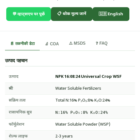
📋 थोक मूल्य जानें
💬 व्हाट्सएप पर पूछें
🇬🇧 English
⚠️ MSDS
❓ FAQ
📄 तकनीकी डेटा
🔬 COA
उत्पाद पहचान
उत्पाद
NPK 16:08:24 Universal Crop WSF
श्रेणी
Water Soluble Fertilizers
सक्रिय तत्व
Total N:16% P₂O₅:8% K₂O:24%
रासायनिक सूत्र
N:16% P₂O₅:8% K₂O:24%
फॉर्मूलेशन
Water Soluble Powder (WSP)
शेल्फ लाइफ
2-3 years