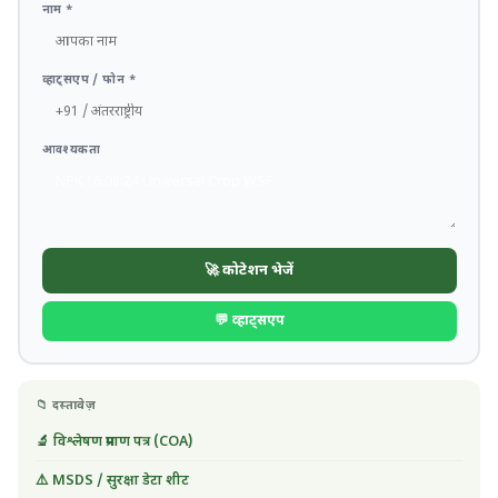
नाम *
व्हाट्सएप / फोन *
आवश्यकता
🚀 कोटेशन भेजें
💬 व्हाट्सएप
📁 दस्तावेज़
🔬 विश्लेषण प्रमाण पत्र (COA)
⚠️ MSDS / सुरक्षा डेटा शीट