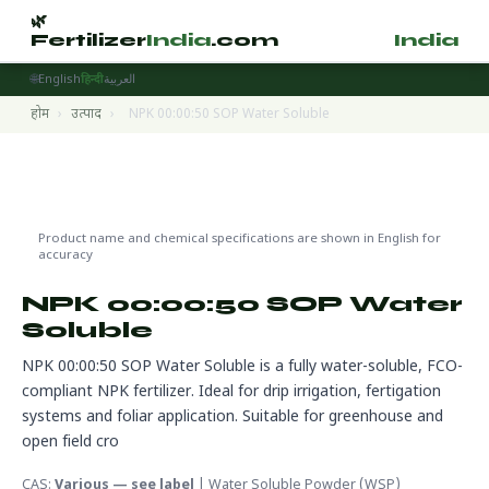
🌿
🌿
Fertilizer
India
.com
Fertilizer
India
.
🌐
English
हिन्दी
العربية
होम
›
उत्पाद
›
NPK 00:00:50 SOP Water Soluble
Water Soluble Fertilizers
🌍 निर्यात तैयार
Product name and chemical specifications are shown in English for
accuracy
NPK 00:00:50 SOP Water
Soluble
NPK 00:00:50 SOP Water Soluble is a fully water-soluble, FCO-
compliant NPK fertilizer. Ideal for drip irrigation, fertigation
systems and foliar application. Suitable for greenhouse and
open field cro
CAS:
Various — see label
| Water Soluble Powder (WSP)