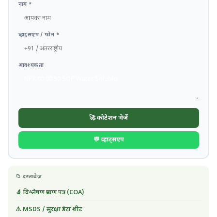
नाम *
व्हाट्सएप / फोन *
आवश्यकता
🚀 कोटेशन भेजें
💬 व्हाट्सएप
📁 दस्तावेज़
🔬 विश्लेषण प्रमाण पत्र (COA)
⚠️ MSDS / सुरक्षा डेटा शीट