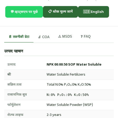
📋 थोक मूल्य जानें
💬 व्हाट्सएप पर पूछें
🇬🇧 English
⚠️ MSDS
❓ FAQ
📄 तकनीकी डेटा
🔬 COA
उत्पाद पहचान
उत्पाद
NPK 00:00:50 SOP Water Soluble
श्रेणी
Water Soluble Fertilizers
सक्रिय तत्व
Total N:0% P₂O₅:0% K₂O:50%
रासायनिक सूत्र
N:0% P₂O₅:0% K₂O:50%
फॉर्मूलेशन
Water Soluble Powder (WSP)
शेल्फ लाइफ
2-3 years