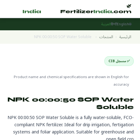
🌿
🌿
tilizer
India
.com
Fertilizer
India
.com
🌐
English
हिन्दी
العربية
الرئيسية
›
المنتجات
›
NPK 00:00:50 SOP Water Soluble
✅ مسجل CIB
Water Soluble Fertilizers
🌍 جاهز للتصدير
Product name and chemical specifications are shown in English for
accuracy
NPK 00:00:50 SOP Water
Soluble
NPK 00:00:50 SOP Water Soluble is a fully water-soluble, FCO-
compliant NPK fertilizer. Ideal for drip irrigation, fertigation
systems and foliar application. Suitable for greenhouse and
open field cro