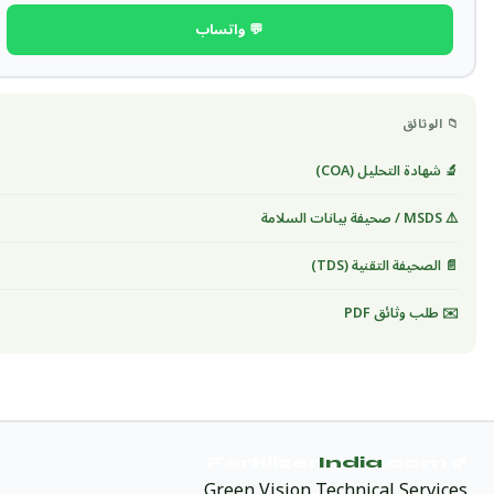
💬 واتساب
📁 الوثائق
🔬 شهادة التحليل (COA)
⚠️ MSDS / صحيفة بيانات السلامة
📄 الصحيفة التقنية (TDS)
✉️ طلب وثائق PDF
India
.com
🌿 Fertilizer
Green Vision Technical Services