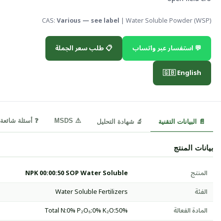
CAS:
Various — see label
| Water Soluble Powder (WSP)
💬 استفسار عبر واتساب
📋 طلب سعر الجملة
🇬🇧 English
⚠️ MSDS
❓ أسئلة شائعة
📄 البيانات التقنية
🔬 شهادة التحليل
بيانات المنتج
المنتج
NPK 00:00:50 SOP Water Soluble
الفئة
Water Soluble Fertilizers
المادة الفعالة
Total N:0% P₂O₅:0% K₂O:50%