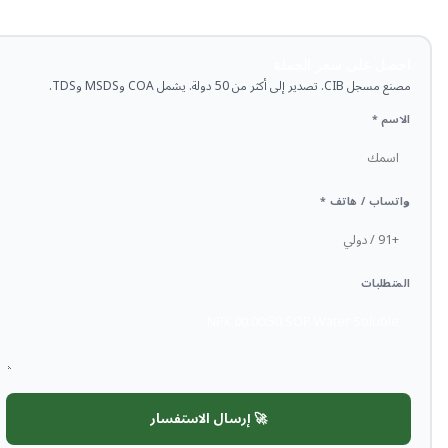
احصل على سعر الجملة
مصنع مسجل CIB. تصدير إلى أكثر من 50 دولة. يشمل COA وMSDS وTDS.
الاسم *
واتساب / هاتف *
المتطلبات
🚀 إرسال الاستفسار