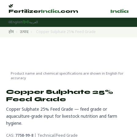
🌿
🌿
Fertilizer
India
.com
Fertilizer
India
.
🌐
English
हिन्दी
العربية
होम
›
उत्पाद
›
Copper Sulphate 25% Feed Grade
Livestock & Aquaculture Inputs
🌍 निर्यात तैयार
🔬 CAS 7758-99-8
Product name and chemical specifications are shown in English for
accuracy
Copper Sulphate 25%
Feed Grade
Copper Sulphate 25% Feed Grade — feed grade or
aquaculture-grade input for livestock nutrition and farm
hygiene.
CAS:
7758-99-8
| Technical/Feed Grade