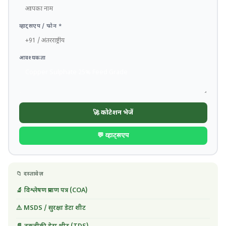
व्हाट्सएप / फोन *
आवश्यकता
🚀 कोटेशन भेजें
💬 व्हाट्सएप
📁 दस्तावेज़
🔬 विश्लेषण प्रमाण पत्र (COA)
⚠️ MSDS / सुरक्षा डेटा शीट