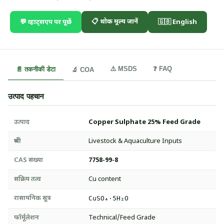
📋 थोक मूल्य जानें
💬 व्हाट्सएप पर पूछें
🇬🇧 English
⚠️ MSDS
❓ FAQ
📄 तकनीकी डेटा
🔬 COA
उत्पाद पहचान
उत्पाद
Copper Sulphate 25% Feed Grade
श्रेणी
Livestock & Aquaculture Inputs
CAS संख्या
7758-99-8
सक्रिय तत्व
Cu content
रासायनिक सूत्र
CuSO₄·5H₂O
फॉर्मूलेशन
Technical/Feed Grade