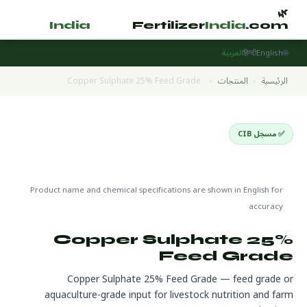
🌿
🌿
tilizer
India
.com
Fertilizer
India
.com
🌐
English
हिन्दी
العربية
الرئيسية
›
المنتجات
›
Copper Sulphate 25% Feed Grade
✅ مسجل CIB
Livestock & Aquaculture Inputs
🌍 جاهز للتصدير
🔬 CAS 7758-99-8
Product name and chemical specifications are shown in English for
accuracy
Copper Sulphate 25%
Feed Grade
Copper Sulphate 25% Feed Grade — feed grade or
aquaculture-grade input for livestock nutrition and farm