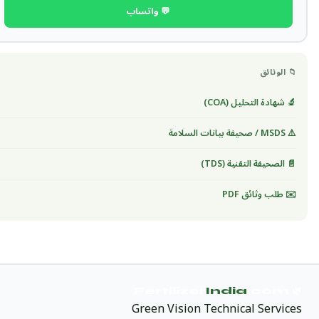
💬 واتساب
📁 الوثائق
🔬 شهادة التحليل (COA)
⚠️ MSDS / صحيفة بيانات السلامة
📄 الصحيفة التقنية (TDS)
✉️ طلب وثائق PDF
India
.com
🌿 Fertilizer
Green Vision Technical Services