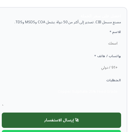
احصل على سعر الجملة
مصنع مسجل CIB. تصدير إلى أكثر من 50 دولة. يشمل COA وMSDS وTDS.
الاسم *
واتساب / هاتف *
المتطلبات
🚀 إرسال الاستفسار