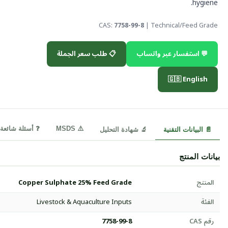
hygiene.
CAS:
7758-99-8
| Technical/Feed Grade
💬 استفسار عبر واتساب
📋 طلب سعر الجملة
🇬🇧 English
⚠️ MSDS
❓ أسئلة شائعة
📄 البيانات التقنية
🔬 شهادة التحليل
بيانات المنتج
المنتج
Copper Sulphate 25% Feed Grade
الفئة
Livestock & Aquaculture Inputs
رقم CAS
7758-99-8