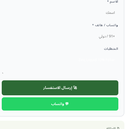
الاسم *
واتساب / هاتف *
المتطلبات
🚀 إرسال الاستفسار
💬 واتساب
📁 الوثائق