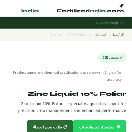
🌿
🌿
tilizer
India
.com
Fertilizer
India
.com
🌐
English
हिन्दी
العربية
الرئيسية
›
المنتجات
›
Zinc Liquid 10% Foliar
✅ مسجل CIB
Specialty Fertilizers
🌍 جاهز للتصدير
Product name and chemical specifications are shown in English for
accuracy
Zinc Liquid 10% Foliar
Zinc Liquid 10% Foliar — specialty agricultural input for
precision crop management and enhanced performance.
💬 استفسار عبر واتساب
📋 طلب سعر الجملة