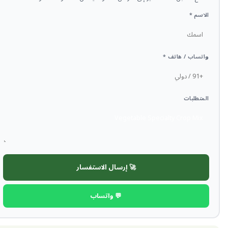
الاسم *
واتساب / هاتف *
المتطلبات
🚀 إرسال الاستفسار
💬 واتساب