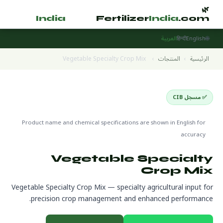
🌿
🌿
tilizer
India
.com
Fertilizer
India
.com
🌐
English
हिन्दी
العربية
الرئيسية
›
المنتجات
›
Vegetable Specialty Crop Mix
✅ مسجل CIB
Specialty Fertilizers
🌍 جاهز للتصدير
Product name and chemical specifications are shown in English for
accuracy
Vegetable Specialty
Crop Mix
Vegetable Specialty Crop Mix — specialty agricultural input for
precision crop management and enhanced performance.