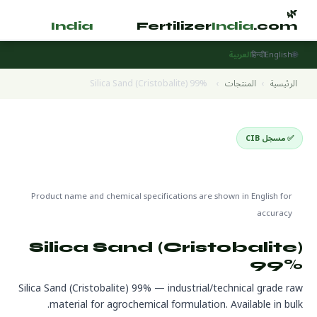
🌿
🌿
tilizer
India
.com
Fertilizer
India
.com
🌐
English
हिन्दी
العربية
الرئيسية
›
المنتجات
›
Silica Sand (Cristobalite) 99%
✅ مسجل CIB
Raw Materials & Technical Grade
🌍 جاهز للتصدير
🔬 CAS 14464-46-1
Product name and chemical specifications are shown in English for
accuracy
Silica Sand (Cristobalite)
99%
Silica Sand (Cristobalite) 99% — industrial/technical grade raw
material for agrochemical formulation. Available in bulk.