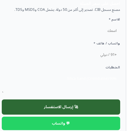
احصل على سعر الجملة
مصنع مسجل CIB. تصدير إلى أكثر من 50 دولة. يشمل COA وMSDS وTDS.
الاسم *
واتساب / هاتف *
المتطلبات
🚀 إرسال الاستفسار
💬 واتساب