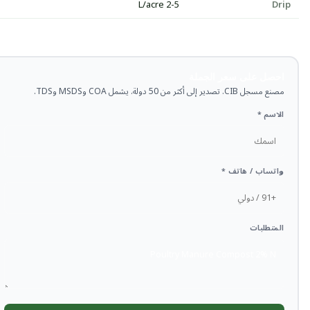
2-5 L/acre
Drip
احصل على سعر الجملة
مصنع مسجل CIB. تصدير إلى أكثر من 50 دولة. يشمل COA وMSDS وTDS.
الاسم *
واتساب / هاتف *
المتطلبات