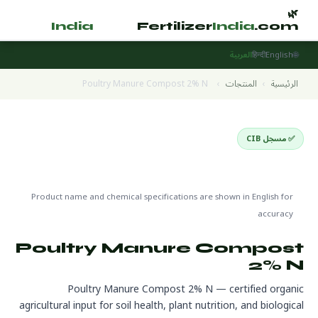
🌿
🌿
tilizer
India
.com
Fertilizer
India
.com
🌐
English
हिन्दी
العربية
الرئيسية
›
المنتجات
›
Poultry Manure Compost 2% N
✅ مسجل CIB
Organic Products
🌍 جاهز للتصدير
🔬 CAS N/A — biological/organic
Product name and chemical specifications are shown in English for
accuracy
Poultry Manure Compost
2% N
Poultry Manure Compost 2% N — certified organic
agricultural input for soil health, plant nutrition, and biological