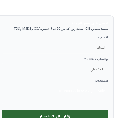
احصل على سعر الجملة
مصنع مسجل CIB. تصدير إلى أكثر من 50 دولة. يشمل COA وMSDS وTDS.
الاسم *
واتساب / هاتف *
المتطلبات
🚀 إرسال الاستفسار