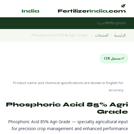
🌿
🌿
tilizer
India
.com
Fertilizer
India
.com
🌐
English
हिन्दी
العربية
الرئيسية
›
المنتجات
›
Phosphoric Acid 85% Agri Grade
✅ مسجل CIB
Specialty Fertilizers
🌍 جاهز للتصدير
🔬 CAS 7664-38-2
Product name and chemical specifications are shown in English for
accuracy
Phosphoric Acid 85% Agri
Grade
Phosphoric Acid 85% Agri Grade — specialty agricultural input
for precision crop management and enhanced performance.