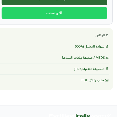
💬 واتساب
📁 الوثائق
🔬 شهادة التحليل (COA)
⚠️ MSDS / صحيفة بيانات السلامة
📄 الصحيفة التقنية (TDS)
✉️ طلب وثائق PDF
India
.com
🌿 Fertilizer