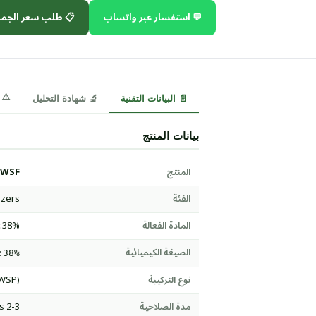
 طلب سعر الجملة
💬 استفسار عبر واتساب
⚠️ MSDS
🔬 شهادة التحليل
📄 البيانات التقنية
بيانات المنتج
 WSF
المنتج
izers
الفئة
O:38%
المادة الفعالة
الصيغة الكيميائية
:38%
(WSP)
نوع التركيبة
2-3 years
مدة الصلاحية