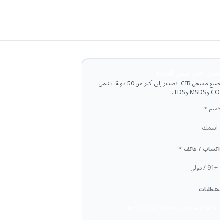
حصل على سعر الجملة
مصنع مسجل CIB. تصدير إلى أكثر من 50 دولة. يشمل
وMSDS وTDS.
اسم *
تساب / هاتف *
متطلبات