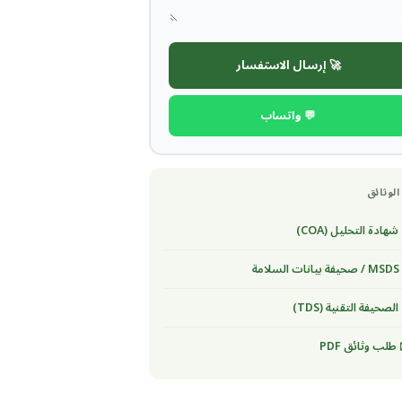
🚀 إرسال الاستفسار
💬 واتساب
الوثائق
شهادة التحليل (COA)
لسلامة
الصحيفة التقنية (TDS)
طلب وثائق PDF