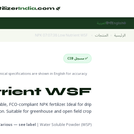
India
.com
🌿 Fertilizer
🌐
English
हिन्दी
العربية
الرئيسية
›
المنتجات
›
NPK 07:07:38 Low Nutrient WSF
✅ مسجل CIB
Water Soluble Fertilizers
🌍 جاه
cal specifications are shown in English for accuracy
rient WSF
le, FCO-compliant NPK fertilizer. Ideal for drip
tion. Suitable for greenhouse and open field crop
arious — see label
| Water Soluble Powder (WSP)