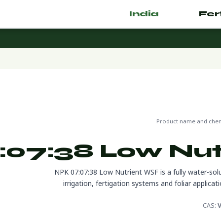
India
.com
🌿 Fertilizer
ز للتصدير
Product name and chemi
:07:38 Low Nut
NPK 07:07:38 Low Nutrient WSF is a fully water-solub
irrigation, fertigation systems and foliar applica
CAS:
V