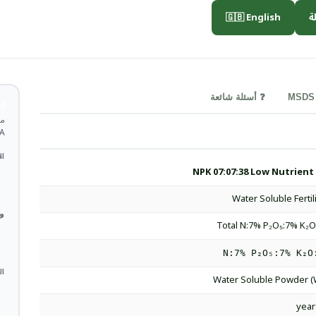
🇬🇧 English

❓ أسئلة شائعة
ة
TDS.
 *
NPK 07:07:38 Low Nutrient
Water Soluble Fertil
 *
Total N:7% P₂O₅:7% K₂
N:7% P₂O₅:7% K₂O
ات
Water Soluble Powder 