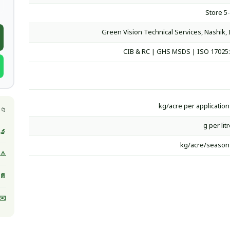
Store 5
Green Vision Technical Services, Nashik, 
CIB & RC | GHS MSDS | ISO 17025
📁 
🔬 
⚠️ MSDS / صحيفة بيانات ا
📄 
✉️ 