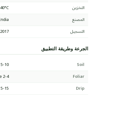
التخزين
-40°C
المصنع
India
التسجيل
:2017
الجرعة وطريقة التطبيق
5-10 kg/acre per application
Soil
2-4 g per litre
Foliar
5-15 kg/acre/season
Drip