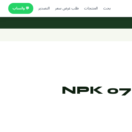
بحث
المنتجات
طلب عرض سعر
التصدير
💬 واتساب
NPK 07