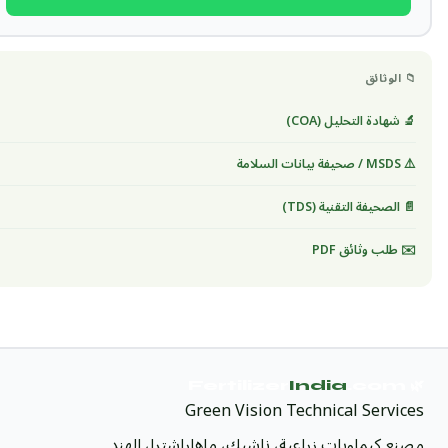
📁 الوثائق
🔬 شهادة التحليل (COA)
⚠️ MSDS / صحيفة بيانات السلامة
📄 الصحيفة التقنية (TDS)
✉️ طلب وثائق PDF
India
.com
🌿 Fertilizer
Green Vision Technical Services
مصنع كيماويات زراعية، ناشيك، ماهاراشترا، الهند