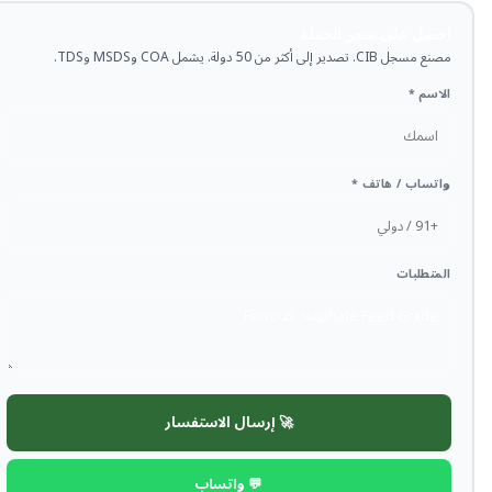
احصل على سعر الجملة
مصنع مسجل CIB. تصدير إلى أكثر من 50 دولة. يشمل COA وMSDS وTDS.
الاسم *
واتساب / هاتف *
المتطلبات
🚀 إرسال الاستفسار
💬 واتساب