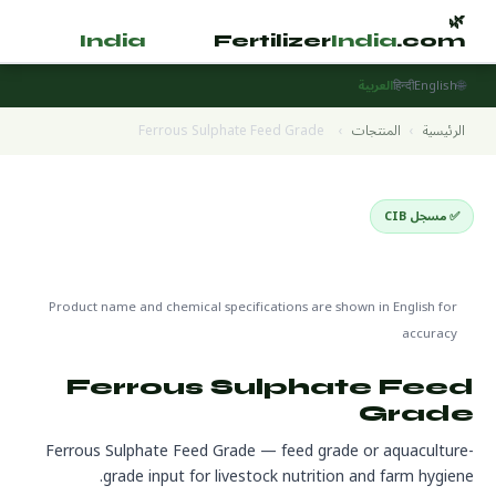
🌿
🌿
tilizer
India
.com
Fertilizer
India
.com
🌐
English
हिन्दी
العربية
الرئيسية
›
المنتجات
›
Ferrous Sulphate Feed Grade
✅ مسجل CIB
Livestock & Aquaculture Inputs
🌍 جاهز للتصدير
🔬 CAS 7782-63-0
Product name and chemical specifications are shown in English for
accuracy
Ferrous Sulphate Feed
Grade
Ferrous Sulphate Feed Grade — feed grade or aquaculture-
grade input for livestock nutrition and farm hygiene.