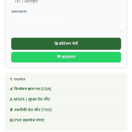
आवश्यकता
🚀 कोटेशन भेजें
💬 व्हाट्सएप
📁 दस्तावेज़
🔬 विश्लेषण प्रमाण पत्र (COA)
⚠️ MSDS / सुरक्षा डेटा शीट
📄 तकनीकी डेटा शीट (TDS)
✉️ PDF दस्तावेज़ मंगाएं