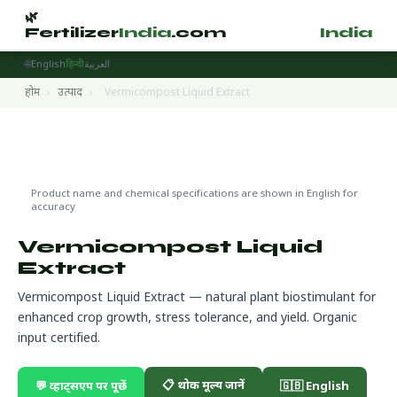
🌿
🌿
Fertilizer
India
.com
Fertilizer
India
.
🌐
English
हिन्दी
العربية
होम
›
उत्पाद
›
Vermicompost Liquid Extract
Biostimulants
🌍 निर्यात तैयार
Product name and chemical specifications are shown in English for
accuracy
Vermicompost Liquid
Extract
Vermicompost Liquid Extract — natural plant biostimulant for
enhanced crop growth, stress tolerance, and yield. Organic
input certified.
📋 थोक मूल्य जानें
💬 व्हाट्सएप पर पूछें
🇬🇧 English