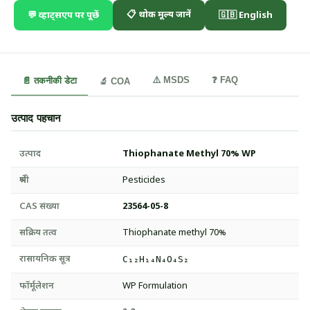
📋 थोक मूल्य जानें
💬 व्हाट्सएप पर पूछें
🇬🇧 English
⚠️ MSDS
❓ FAQ
📄 तकनीकी डेटा
🔬 COA
उत्पाद पहचान
उत्पाद
Thiophanate Methyl 70% WP
श्रेणी
Pesticides
CAS संख्या
23564-05-8
सक्रिय तत्व
Thiophanate methyl 70%
रासायनिक सूत्र
C₁₂H₁₄N₄O₄S₂
फॉर्मूलेशन
WP Formulation