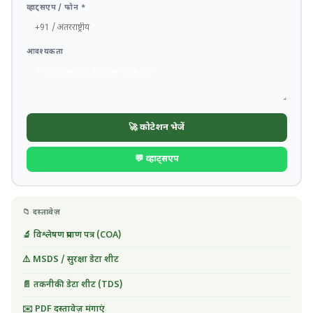
व्हाट्सएप / फोन *
आवश्यकता
🚀 कोटेशन भेजें
💬 व्हाट्सएप
📁 दस्तावेज़
🔬 विश्लेषण प्रमाण पत्र (COA)
⚠️ MSDS / सुरक्षा डेटा शीट
📄 तकनीकी डेटा शीट (TDS)
✉️ PDF दस्तावेज़ मंगाएं