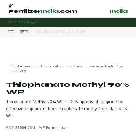
🌿
🌿
Fertilizer
India
.com
Fertilizer
India
.
🌐
English
हिन्दी
العربية
होम
›
उत्पाद
›
Thiophanate Methyl 70% WP
Pesticides
🔬 CAS 23564-05-8
🌍 निर्यात तैयार
Product name and chemical specifications are shown in English for
accuracy
Thiophanate Methyl 70%
WP
Thiophanate Methyl 70% WP — CIB-approved fungicide for
effective crop protection. Thiophanate methyl formulated as
WP.
CAS:
23564-05-8
| WP Formulation