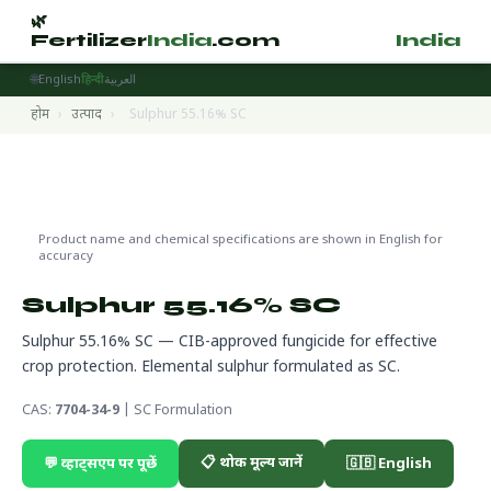
🌿
🌿
Fertilizer
India
.com
Fertilizer
India
.
🌐
English
हिन्दी
العربية
होम
›
उत्पाद
›
Sulphur 55.16% SC
Pesticides
🔬 CAS 7704-34-9
🌍 निर्यात तैयार
Product name and chemical specifications are shown in English for
accuracy
Sulphur 55.16% SC
Sulphur 55.16% SC — CIB-approved fungicide for effective
crop protection. Elemental sulphur formulated as SC.
CAS:
7704-34-9
| SC Formulation
📋 थोक मूल्य जानें
💬 व्हाट्सएप पर पूछें
🇬🇧 English