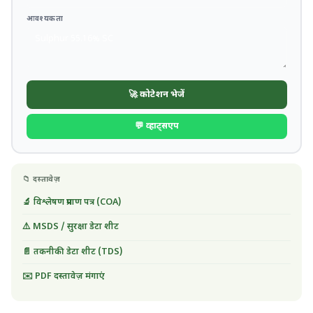
आवश्यकता
🚀 कोटेशन भेजें
💬 व्हाट्सएप
📁 दस्तावेज़
🔬 विश्लेषण प्रमाण पत्र (COA)
⚠️ MSDS / सुरक्षा डेटा शीट
📄 तकनीकी डेटा शीट (TDS)
✉️ PDF दस्तावेज़ मंगाएं