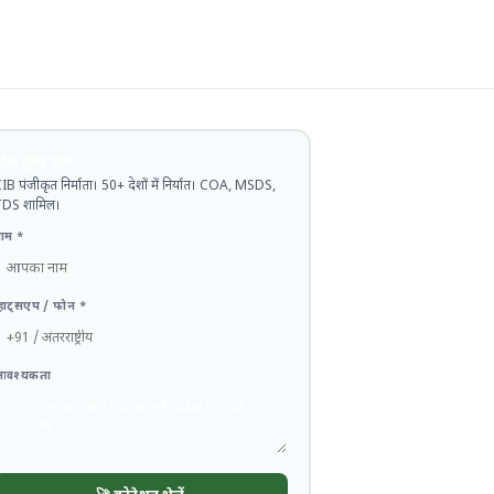
ोक मूल्य जानें
IB पंजीकृत निर्माता। 50+ देशों में निर्यात। COA, MSDS,
DS शामिल।
ाम *
्हाट्सएप / फोन *
आवश्यकता