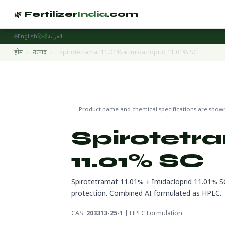
🌿 Fertilizer
India
.com
🌐
English
हिन्दी
العربية
होम
›
उत्पाद
›
Spirotetramat 11.01% + Imidacloprid 11.01% SC
Pesticides
🔬 CAS 203313-25-1
🌍 निर्यात तैयार
Product name and chemical specifications are shown 
Spirotetra
11.01% SC
Spirotetramat 11.01% + Imidacloprid 11.01% S
protection. Combined AI formulated as HPLC.
CAS:
203313-25-1
| HPLC Formulation