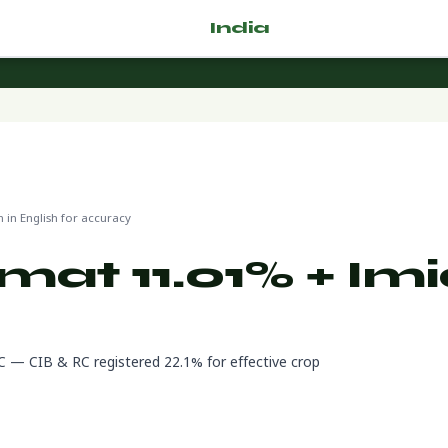
🌿 Fertilizer
India
.com
in English for accuracy
mat 11.01% + Im
C — CIB & RC registered 22.1% for effective crop