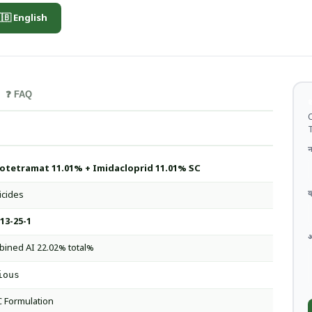
🇧 English
❓ FAQ
थ
C
T
न
rotetramat 11.01% + Imidacloprid 11.01% SC
व
icides
13-25-1
ined AI 22.02% total%
ious
 Formulation