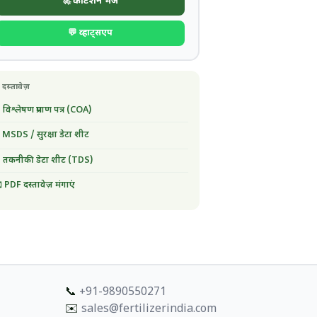
🚀 कोटेशन भेजें
💬 व्हाट्सएप
 दस्तावेज़
 विश्लेषण प्रमाण पत्र (COA)
 MSDS / सुरक्षा डेटा शीट
 तकनीकी डेटा शीट (TDS)
 PDF दस्तावेज़ मंगाएं
📞
+91-9890550271
✉️
sales@fertilizerindia.com