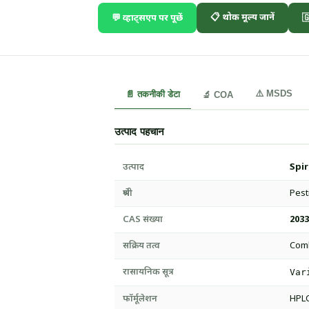
📋 थोक मूल्य जानें
💬 व्हाट्सएप पर पूछें

⚠️ MSDS
📄 तकनीकी डेटा
🔬 COA
उत्पाद पहचान
उत्पाद
Spi
श्रेणी
Pest
CAS संख्या
2033
सक्रिय तत्व
Comb
रासायनिक सूत्र
Var
फॉर्मूलेशन
HPLC