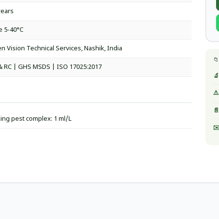
years
e 5-40°C
n Vision Technical Services, Nashik, India
📁
& RC | GHS MSDS | ISO 17025:2017
🔬
⚠️
📄
ing pest complex: 1 ml/L
✉️