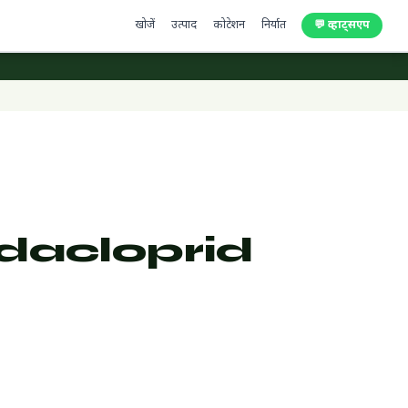
खोजें
उत्पाद
कोटेशन
निर्यात
💬 व्हाट्सएप
idacloprid