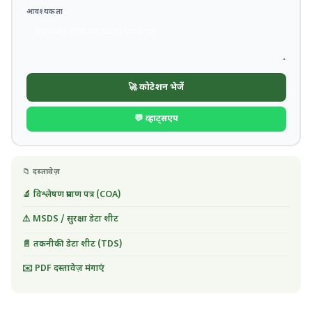
आवश्यकता
🚀 कोटेशन भेजें
💬 व्हाट्सएप
📁 दस्तावेज़
🔬 विश्लेषण प्रमाण पत्र (COA)
⚠️ MSDS / सुरक्षा डेटा शीट
📄 तकनीकी डेटा शीट (TDS)
✉️ PDF दस्तावेज़ मंगाएं