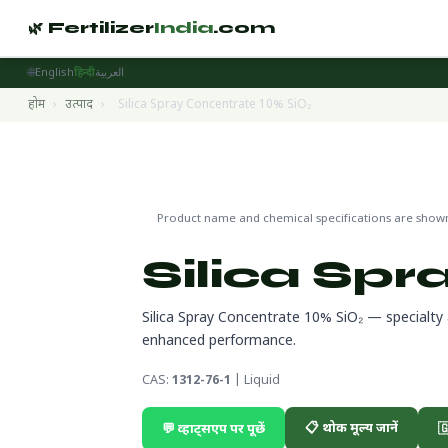
🌿 Fertilizer
India
.com
🌐
English
हिन्दी
العربية
होम
›
उत्पाद
›
Silica Spray Concentrate 10% SiO₂
Specialty Fertilizers
🔬 CAS 131
🌍 निर्यात तैयार
Product name and chemical specifications are shown 
Silica Spr
Silica Spray Concentrate 10% SiO₂ — specialty
enhanced performance.
CAS:
1312-76-1
| Liquid
📋 थोक मूल्य जानें
💬 व्हाट्सएप पर पूछें
