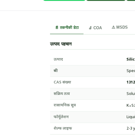
⚠️ MSDS
📄 तकनीकी डेटा
🔬 COA
उत्पाद पहचान
उत्पाद
Sili
श्रेणी
Speci
CAS संख्या
1312
सक्रिय तत्व
Solub
रासायनिक सूत्र
K₂S
फॉर्मूलेशन
Liqu
शेल्फ लाइफ
2-3 