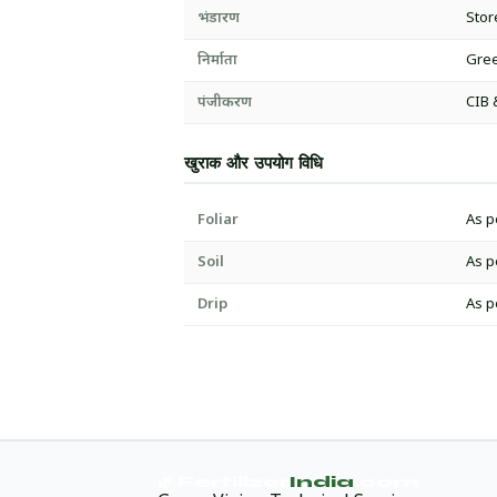
भंडारण
Stor
निर्माता
Gree
पंजीकरण
CIB 
खुराक और उपयोग विधि
Foliar
As p
Soil
As p
Drip
As p
🌿 Fertilizer
India
.com