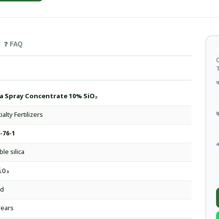
❓ FAQ
थ
C
T
न
ca Spray Concentrate 10% SiO₂
व
alty Fertilizers
-76-1
le silica
iO₃
id
years