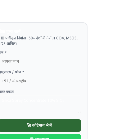
ोक मूल्य जानें
IB पंजीकृत निर्माता। 50+ देशों में निर्यात। COA, MSDS,
DS शामिल।
ाम *
्हाट्सएप / फोन *
आवश्यकता
🚀 कोटेशन भेजें