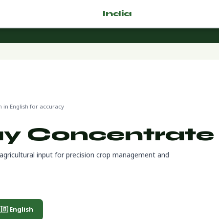
🌿 Fertilizer
India
.com
2-76-1
in English for accuracy
ay Concentrate
 agricultural input for precision crop management and
🇧 English