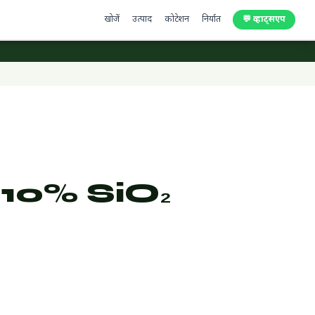
खोजें
उत्पाद
कोटेशन
निर्यात
💬 व्हाट्सएप
 10% SiO₂