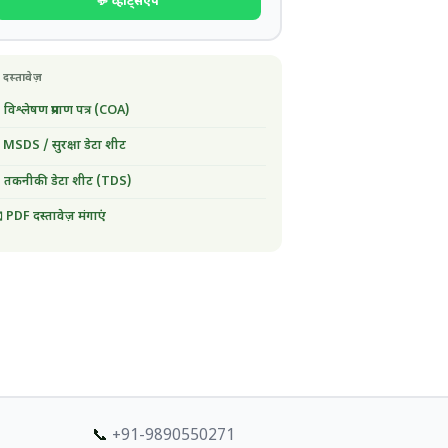
💬 व्हाट्सएप
 दस्तावेज़
 विश्लेषण प्रमाण पत्र (COA)
 MSDS / सुरक्षा डेटा शीट
 तकनीकी डेटा शीट (TDS)
 PDF दस्तावेज़ मंगाएं
📞
+91-9890550271