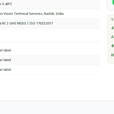
e 5-40°C
n Vision Technical Services, Nashik, India
📁
& RC | GHS MSDS | ISO 17025:2017
🔬
⚠️
📄
er label
✉️
er label
er label