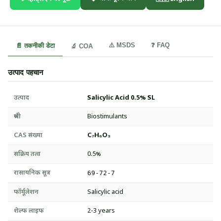
⚠️ MSDS
❓ FAQ
📄 तकनीकी डेटा
🔬 COA
उत्पाद पहचान
उत्पाद
Salicylic Acid 0.5% SL
श्रेणी
Biostimulants
CAS संख्या
C₇H₆O₃
सक्रिय तत्व
0.5%
रासायनिक सूत्र
69-72-7
फॉर्मूलेशन
Salicylic acid
शेल्फ लाइफ
2-3 years