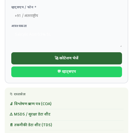
व्हाट्सएप / फोन *
आवश्यकता
🚀 कोटेशन भेजें
💬 व्हाट्सएप
📁 दस्तावेज़
🔬 विश्लेषण प्रमाण पत्र (COA)
⚠️ MSDS / सुरक्षा डेटा शीट
📄 तकनीकी डेटा शीट (TDS)