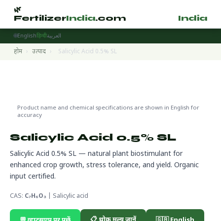
🌿
🌿
Fertilizer
India
.com
Fertilizer
India
.
🌐
English
हिन्दी
العربية
होम
›
उत्पाद
›
Salicylic Acid 0.5% SL
Biostimulants
🔬 CAS C₇H₆O₃
🌍 निर्यात तैयार
Product name and chemical specifications are shown in English for
accuracy
Salicylic Acid 0.5% SL
Salicylic Acid 0.5% SL — natural plant biostimulant for
enhanced crop growth, stress tolerance, and yield. Organic
input certified.
CAS:
C₇H₆O₃
| Salicylic acid
📋 थोक मूल्य जानें
💬 व्हाट्सएप पर पूछें
🇬🇧 English