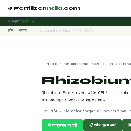
🌿 Fertilizer
India
.com
🌐
English
हिन्दी
العربية
होम
›
उत्पाद
›
Rhizobium Biofertilizer 1×10⁸ CFU/g
Organic Products
🔬 CAS N/A —
🌍 निर्यात तैयार
Product name and chemical specifications are shown 
Rhizobium 
Rhizobium Biofertilizer 1×10⁸ CFU/g — certified o
and biological pest management.
CAS:
N/A — biological/organic
| Powder/Granul
📋 थोक मूल्य जानें
💬 व्हाट्सएप पर पूछें
