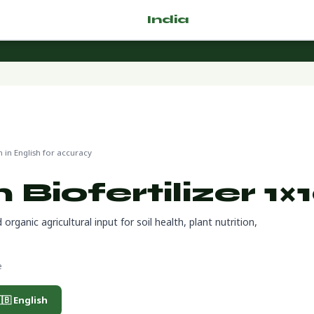
🌿 Fertilizer
India
.com
 biological/organic
in English for accuracy
Biofertilizer 1
rganic agricultural input for soil health, plant nutrition,
e
🇧 English