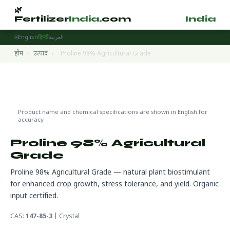
🌿
🌿
Fertilizer
India
.com
Fertilizer
India
.
🌐
English
हिन्दी
العربية
होम
›
उत्पाद
›
Proline 98% Agricultural Grade
Biostimulants
🔬 CAS 147-85-3
🌍 निर्यात तैयार
Product name and chemical specifications are shown in English for
accuracy
Proline 98% Agricultural
Grade
Proline 98% Agricultural Grade — natural plant biostimulant
for enhanced crop growth, stress tolerance, and yield. Organic
input certified.
CAS:
147-85-3
| Crystal