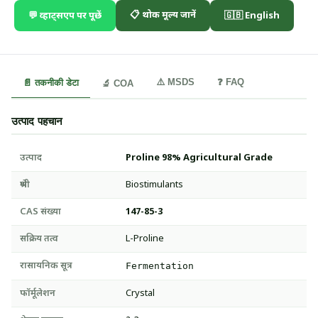
📋 थोक मूल्य जानें
💬 व्हाट्सएप पर पूछें
🇬🇧 English
⚠️ MSDS
❓ FAQ
📄 तकनीकी डेटा
🔬 COA
उत्पाद पहचान
उत्पाद
Proline 98% Agricultural Grade
श्रेणी
Biostimulants
CAS संख्या
147-85-3
सक्रिय तत्व
L-Proline
रासायनिक सूत्र
Fermentation
फॉर्मूलेशन
Crystal