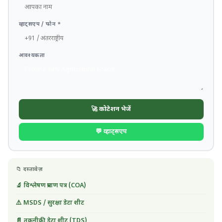
व्हाट्सएप / फोन *
आवश्यकता
🚀 कोटेशन भेजें
💬 व्हाट्सएप
📁 दस्तावेज़
🔬 विश्लेषण प्रमाण पत्र (COA)
⚠️ MSDS / सुरक्षा डेटा शीट
📄 तकनीकी डेटा शीट (TDS)