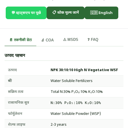
📋 थोक मूल्य जानें
💬 व्हाट्सएप पर पूछें
🇬🇧 English
⚠️ MSDS
❓ FAQ
📄 तकनीकी डेटा
🔬 COA
उत्पाद पहचान
उत्पाद
NPK 30:10:10 High N Vegetative WSF
श्रेणी
Water Soluble Fertilizers
सक्रिय तत्व
Total N:30% P₂O₅:10% K₂O:10%
रासायनिक सूत्र
N:30% P₂O₅:10% K₂O:10%
फॉर्मूलेशन
Water Soluble Powder (WSP)
शेल्फ लाइफ
2-3 years