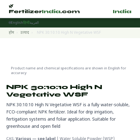
🌿
🌿
Fertilizer
India
.com
Fertilizer
India
.
🌐
English
हिन्दी
العربية
होम
›
उत्पाद
›
NPK 30:10:10 High N Vegetative WSF
Water Soluble Fertilizers
🌍 निर्यात तैयार
Product name and chemical specifications are shown in English for
accuracy
NPK 30:10:10 High N
Vegetative WSF
NPK 30:10:10 High N Vegetative WSF is a fully water-soluble,
FCO-compliant NPK fertilizer. Ideal for drip irrigation,
fertigation systems and foliar application. Suitable for
greenhouse and open field
CAS:
Various — see label
| Water Soluble Powder (WSP)