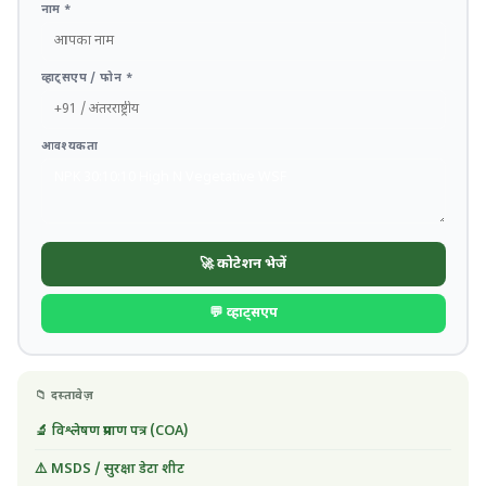
नाम *
व्हाट्सएप / फोन *
आवश्यकता
🚀 कोटेशन भेजें
💬 व्हाट्सएप
📁 दस्तावेज़
🔬 विश्लेषण प्रमाण पत्र (COA)
⚠️ MSDS / सुरक्षा डेटा शीट