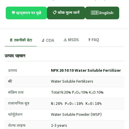
📋 थोक मूल्य जानें
💬 व्हाट्सएप पर पूछें
🇬🇧 English
⚠️ MSDS
❓ FAQ
📄 तकनीकी डेटा
🔬 COA
उत्पाद पहचान
उत्पाद
NPK 20:10:10 Water Soluble Fertilizer
श्रेणी
Water Soluble Fertilizers
सक्रिय तत्व
Total N:20% P₂O₅:10% K₂O:10%
रासायनिक सूत्र
N:20% P₂O₅:10% K₂O:10%
फॉर्मूलेशन
Water Soluble Powder (WSP)
शेल्फ लाइफ
2-3 years