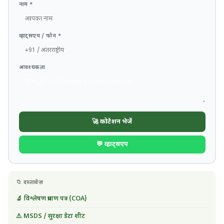
नाम *
व्हाट्सएप / फोन *
आवश्यकता
🚀 कोटेशन भेजें
💬 व्हाट्सएप
📁 दस्तावेज़
🔬 विश्लेषण प्रमाण पत्र (COA)
⚠️ MSDS / सुरक्षा डेटा शीट