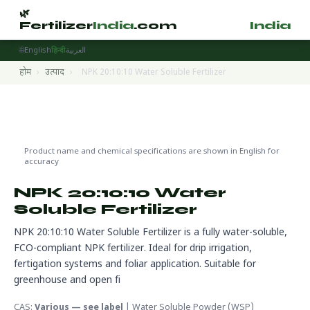
🌿
🌿
Fertilizer
India
.com
Fertilizer
India
.
🌐
English
हिन्दी
العربية
होम
›
उत्पाद
›
NPK 20:10:10 Water Soluble Fertilizer
Water Soluble Fertilizers
🌍 निर्यात तैयार
Product name and chemical specifications are shown in English for
accuracy
NPK 20:10:10 Water
Soluble Fertilizer
NPK 20:10:10 Water Soluble Fertilizer is a fully water-soluble,
FCO-compliant NPK fertilizer. Ideal for drip irrigation,
fertigation systems and foliar application. Suitable for
greenhouse and open fi
CAS:
Various — see label
| Water Soluble Powder (WSP)