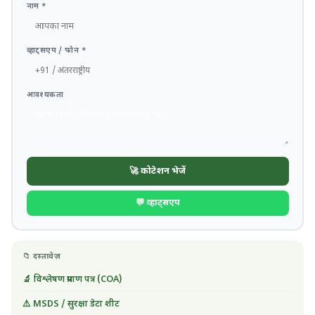
नाम *
व्हाट्सएप / फोन *
आवश्यकता
🚀 कोटेशन भेजें
💬 व्हाट्सएप
📁 दस्तावेज़
🔬 विश्लेषण प्रमाण पत्र (COA)
⚠️ MSDS / सुरक्षा डेटा शीट