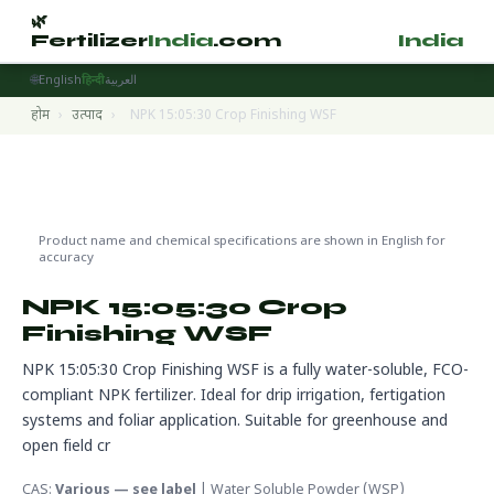
🌿
🌿
Fertilizer
India
.com
Fertilizer
India
.
🌐
English
हिन्दी
العربية
होम
›
उत्पाद
›
NPK 15:05:30 Crop Finishing WSF
Water Soluble Fertilizers
🌍 निर्यात तैयार
Product name and chemical specifications are shown in English for
accuracy
NPK 15:05:30 Crop
Finishing WSF
NPK 15:05:30 Crop Finishing WSF is a fully water-soluble, FCO-
compliant NPK fertilizer. Ideal for drip irrigation, fertigation
systems and foliar application. Suitable for greenhouse and
open field cr
CAS:
Various — see label
| Water Soluble Powder (WSP)