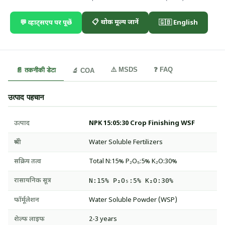
📋 थोक मूल्य जानें
💬 व्हाट्सएप पर पूछें
🇬🇧 English
⚠️ MSDS
❓ FAQ
📄 तकनीकी डेटा
🔬 COA
उत्पाद पहचान
उत्पाद
NPK 15:05:30 Crop Finishing WSF
श्रेणी
Water Soluble Fertilizers
सक्रिय तत्व
Total N:15% P₂O₅:5% K₂O:30%
रासायनिक सूत्र
N:15% P₂O₅:5% K₂O:30%
फॉर्मूलेशन
Water Soluble Powder (WSP)
शेल्फ लाइफ
2-3 years