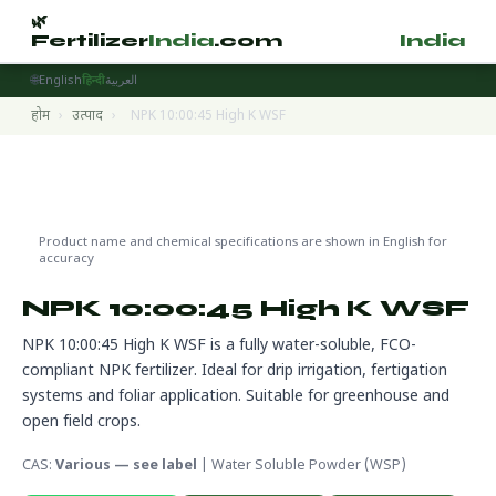
🌿
🌿
Fertilizer
India
.com
Fertilizer
India
.
🌐
English
हिन्दी
العربية
होम
›
उत्पाद
›
NPK 10:00:45 High K WSF
Water Soluble Fertilizers
🌍 निर्यात तैयार
Product name and chemical specifications are shown in English for
accuracy
NPK 10:00:45 High K WSF
NPK 10:00:45 High K WSF is a fully water-soluble, FCO-
compliant NPK fertilizer. Ideal for drip irrigation, fertigation
systems and foliar application. Suitable for greenhouse and
open field crops.
CAS:
Various — see label
| Water Soluble Powder (WSP)