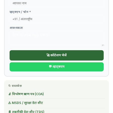
व्हाट्सएप / फोन *
आवश्यकता
🚀 कोटेशन भेजें
💬 व्हाट्सएप
📁 दस्तावेज़
🔬 विश्लेषण प्रमाण पत्र (COA)
⚠️ MSDS / सुरक्षा डेटा शीट
📄 तकनीकी डेटा शीट (TDS)