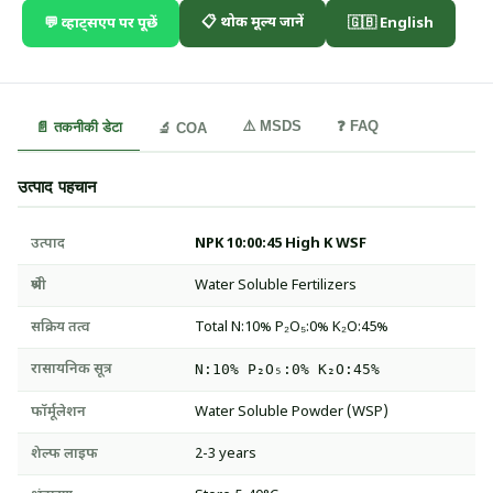
📋 थोक मूल्य जानें
💬 व्हाट्सएप पर पूछें
🇬🇧 English
⚠️ MSDS
❓ FAQ
📄 तकनीकी डेटा
🔬 COA
उत्पाद पहचान
उत्पाद
NPK 10:00:45 High K WSF
श्रेणी
Water Soluble Fertilizers
सक्रिय तत्व
Total N:10% P₂O₅:0% K₂O:45%
रासायनिक सूत्र
N:10% P₂O₅:0% K₂O:45%
फॉर्मूलेशन
Water Soluble Powder (WSP)
शेल्फ लाइफ
2-3 years