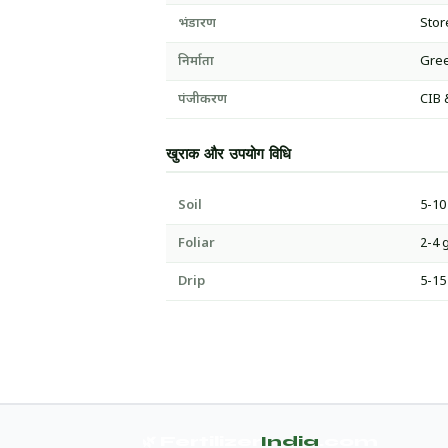
भंडारण
Stor
निर्माता
Gree
पंजीकरण
CIB 
खुराक और उपयोग विधि
Soil
5-10
Foliar
2-4 g
Drip
5-15
🌿 Fertilizer
India
.com