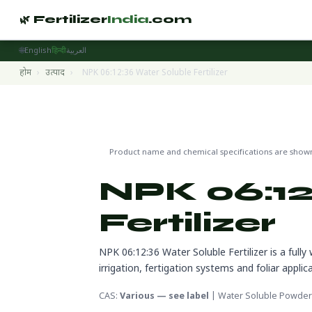
🌿 Fertilizer
India
.com
🌐
English
हिन्दी
العربية
होम
›
उत्पाद
›
NPK 06:12:36 Water Soluble Fertilizer
Water Soluble Fertilizers
🌍 निर्यात तैयार
Product name and chemical specifications are shown 
NPK 06:12
Fertilizer
NPK 06:12:36 Water Soluble Fertilizer is a fully
irrigation, fertigation systems and foliar appli
CAS:
Various — see label
| Water Soluble Powde