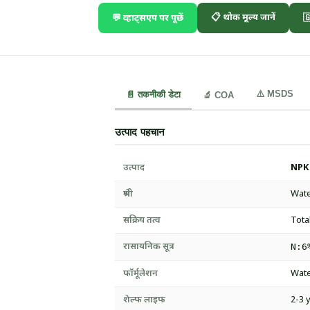
📋 थोक मूल्य जानें
💬 व्हाट्सएप पर पूछें

⚠️ MSDS
📄 तकनीकी डेटा
🔬 COA
उत्पाद पहचान
उत्पाद
NPK 
श्रेणी
Wate
सक्रिय तत्व
Tota
रासायनिक सूत्र
N:6
फॉर्मूलेशन
Wate
शेल्फ लाइफ
2-3 