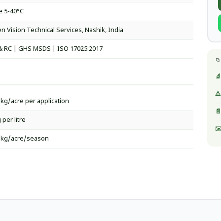
e 5-40°C
n Vision Technical Services, Nashik, India
& RC | GHS MSDS | ISO 17025:2017
📁
🔬
⚠️
 kg/acre per application
📄
 per litre
✉️
 kg/acre/season