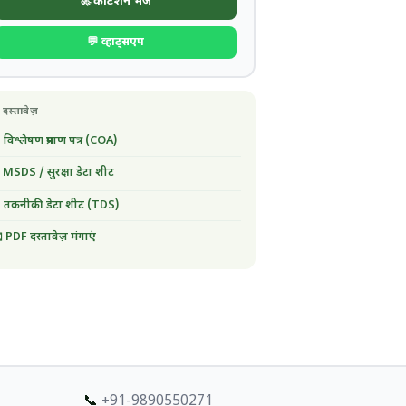
🚀 कोटेशन भेजें
💬 व्हाट्सएप
 दस्तावेज़
 विश्लेषण प्रमाण पत्र (COA)
 MSDS / सुरक्षा डेटा शीट
 तकनीकी डेटा शीट (TDS)
 PDF दस्तावेज़ मंगाएं
📞
+91-9890550271