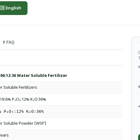
🇧 English
❓ FAQ
थ
C
T
न
06:12:36 Water Soluble Fertilizer
व
r Soluble Fertilizers
l N:6% P₂O₅:12% K₂O:36%
% P₂O₅:12% K₂O:36%
r Soluble Powder (WSP)
years