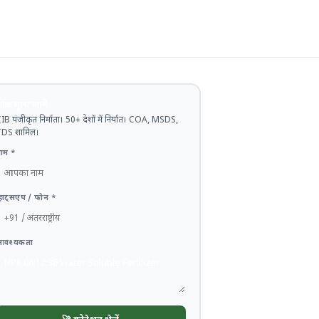
ोक मूल्य जानें
IB पंजीकृत निर्माता। 50+ देशों में निर्यात। COA, MSDS,
DS शामिल।
ाम *
्हाट्सएप / फोन *
आवश्यकता