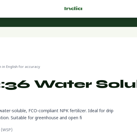
🌿 Fertilizer
India
.com
in English for accuracy
:36 Water Solu
 water-soluble, FCO-compliant NPK fertilizer. Ideal for drip
cation. Suitable for greenhouse and open fi
r (WSP)