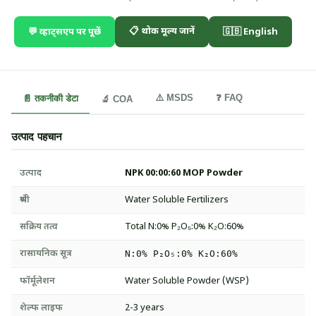
📋 थोक मूल्य जानें
💬 व्हाट्सएप पर पूछें
🇬🇧 English
⚠️ MSDS
❓ FAQ
📄 तकनीकी डेटा
🔬 COA
उत्पाद पहचान
उत्पाद
NPK 00:00:60 MOP Powder
श्रेणी
Water Soluble Fertilizers
सक्रिय तत्व
Total N:0% P₂O₅:0% K₂O:60%
रासायनिक सूत्र
N:0% P₂O₅:0% K₂O:60%
फॉर्मूलेशन
Water Soluble Powder (WSP)
शेल्फ लाइफ
2-3 years