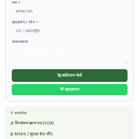
नाम *
व्हाट्सएप / फोन *
आवश्यकता
🚀 कोटेशन भेजें
💬 व्हाट्सएप
📁 दस्तावेज़
🔬 विश्लेषण प्रमाण पत्र (COA)
⚠️ MSDS / सुरक्षा डेटा शीट