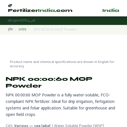
🌿
🌿
Fertilizer
India
.com
Fertilizer
India
.
🌐
English
हिन्दी
العربية
होम
›
उत्पाद
›
NPK 00:00:60 MOP Powder
Water Soluble Fertilizers
🌍 निर्यात तैयार
Product name and chemical specifications are shown in English for
accuracy
NPK 00:00:60 MOP
Powder
NPK 00:00:60 MOP Powder is a fully water-soluble, FCO-
compliant NPK fertilizer. Ideal for drip irrigation, fertigation
systems and foliar application. Suitable for greenhouse and
open field crops.
CAS:
Various — see label
| Water Soluble Powder (WSP)