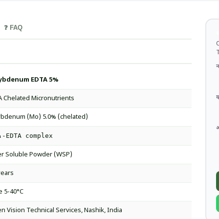
❓ FAQ
थ
C
T
न
ybdenum EDTA 5%
व
 Chelated Micronutrients
bdenum (Mo) 5.0% (chelated)
₄-EDTA complex
r Soluble Powder (WSP)
years
e 5-40°C
n Vision Technical Services, Nashik, India