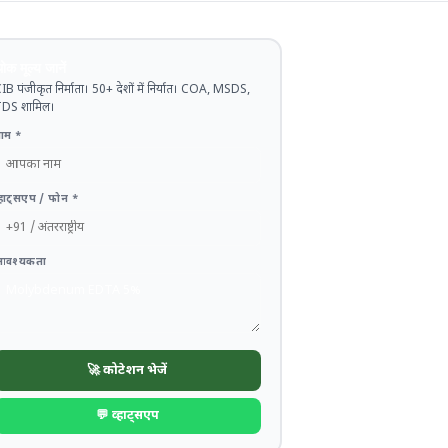
ोक मूल्य जानें
IB पंजीकृत निर्माता। 50+ देशों में निर्यात। COA, MSDS,
DS शामिल।
ाम *
्हाट्सएप / फोन *
आवश्यकता
🚀 कोटेशन भेजें
💬 व्हाट्सएप