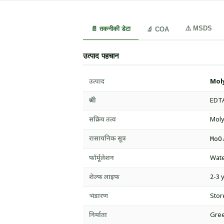
⚠️ MSDS
📄 तकनीकी डेटा
🔬 COA
उत्पाद पहचान
उत्पाद
Mol
श्रेणी
EDTA
सक्रिय तत्व
Moly
रासायनिक सूत्र
MoO
फॉर्मूलेशन
Wate
शेल्फ लाइफ
2-3 
भंडारण
Stor
निर्माता
Gree