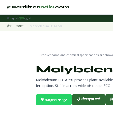
🌿 Fertilizer
India
.com
🌐
English
हिन्दी
العربية
होम
›
उत्पाद
›
Molybdenum EDTA 5%
EDTA Chelated Micronutrients
🌍 निर्यात तैयार
Product name and chemical specifications are shown 
Molybde
Molybdenum EDTA 5% provides plant-available 
fertigation. Stable across wide pH range. FCO 
📋 थोक मूल्य जानें
💬 व्हाट्सएप पर पूछें
