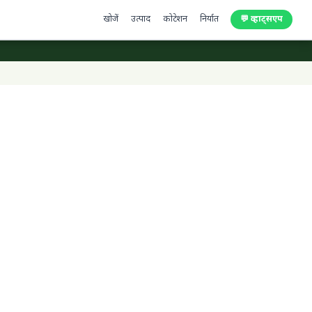
खोजें
उत्पाद
कोटेशन
निर्यात
💬 व्हाट्सएप