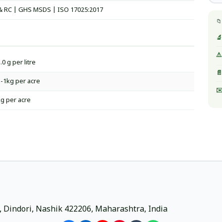
& RC | GHS MSDS | ISO 17025:2017
📁
🔬
⚠️
.0 g per litre
📄
-1kg per acre
✉️
kg per acre
ri, Dindori, Nashik 422206, Maharashtra, India