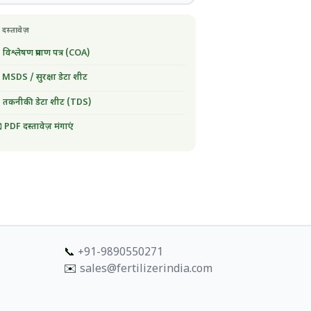
 दस्तावेज़
 विश्लेषण प्रमाण पत्र (COA)
 MSDS / सुरक्षा डेटा शीट
 तकनीकी डेटा शीट (TDS)
 PDF दस्तावेज़ मंगाएं
📞
+91-9890550271
✉️
sales@fertilizerindia.com