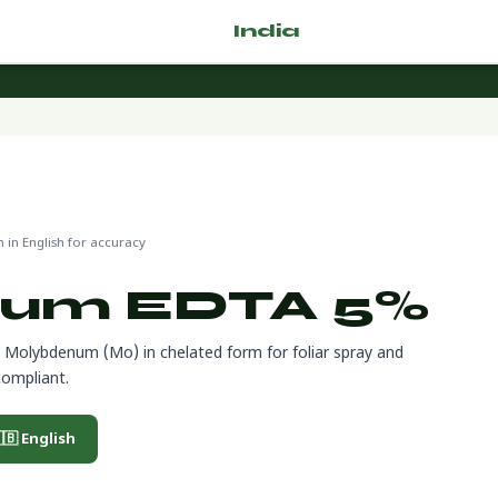
🌿 Fertilizer
India
.com
in English for accuracy
num EDTA 5%
Molybdenum (Mo) in chelated form for foliar spray and
compliant.
🇧 English