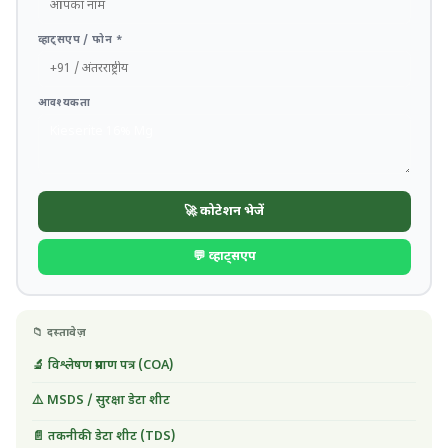
व्हाट्सएप / फोन *
आवश्यकता
🚀 कोटेशन भेजें
💬 व्हाट्सएप
📁 दस्तावेज़
🔬 विश्लेषण प्रमाण पत्र (COA)
⚠️ MSDS / सुरक्षा डेटा शीट
📄 तकनीकी डेटा शीट (TDS)