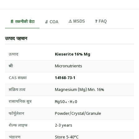
⚠️ MSDS
❓ FAQ
📄 तकनीकी डेटा
🔬 COA
उत्पाद पहचान
उत्पाद
Kieserite 16% Mg
श्रेणी
Micronutrients
CAS संख्या
14168-73-1
सक्रिय तत्व
Magnesium (Mg) Min. 16%
रासायनिक सूत्र
MgSO₄·H₂O
फॉर्मूलेशन
Powder/Crystal/Granule
शेल्फ लाइफ
2-3 years
भंडारण
Store 5-40°C