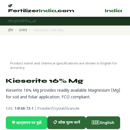
🌿
🌿
Fertilizer
India
.com
Fertilizer
India
.
🌐
English
हिन्दी
العربية
होम
›
उत्पाद
›
Kieserite 16% Mg
Micronutrients
🔬 CAS 14168-73-1
🌍 निर्यात तैयार
Product name and chemical specifications are shown in English for
accuracy
Kieserite 16% Mg
Kieserite 16% Mg provides readily available Magnesium (Mg)
for soil and foliar application. FCO compliant.
CAS:
14168-73-1
| Powder/Crystal/Granule
📋 थोक मूल्य जानें
💬 व्हाट्सएप पर पूछें
🇬🇧 English