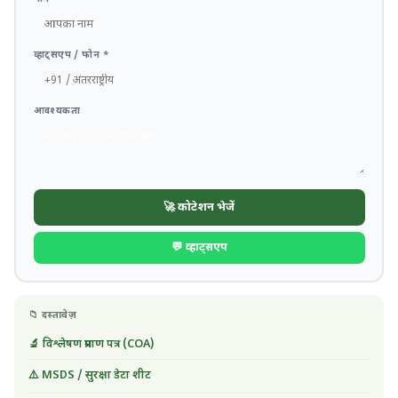
व्हाट्सएप / फोन *
आवश्यकता
🚀 कोटेशन भेजें
💬 व्हाट्सएप
📁 दस्तावेज़
🔬 विश्लेषण प्रमाण पत्र (COA)
⚠️ MSDS / सुरक्षा डेटा शीट