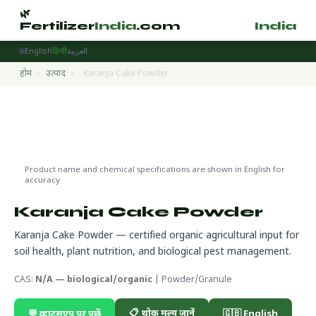
🌿
🌿
Fertilizer
India
.com
Fertilizer
India
.
🌐
English
हिन्दी
العربية
होम
›
उत्पाद
›
Karanja Cake Powder
Organic Products
🌍 निर्यात तैयार
🔬 CAS N/A — biological/organic
Product name and chemical specifications are shown in English for
accuracy
Karanja Cake Powder
Karanja Cake Powder — certified organic agricultural input for
soil health, plant nutrition, and biological pest management.
CAS:
N/A — biological/organic
| Powder/Granule
📋 थोक मूल्य जानें
💬 व्हाट्सएप पर पूछें
🇬🇧 English