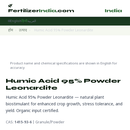
🌿
🌿
Fertilizer
India
.com
Fertilizer
India
.
🌐
English
हिन्दी
العربية
होम
›
उत्पाद
›
Humic Acid 95% Powder Leonardite
Biostimulants
🔬 CAS 1415-93-6
🌍 निर्यात तैयार
Product name and chemical specifications are shown in English for
accuracy
Humic Acid 95% Powder
Leonardite
Humic Acid 95% Powder Leonardite — natural plant
biostimulant for enhanced crop growth, stress tolerance, and
yield. Organic input certified.
CAS:
1415-93-6
| Granule/Powder