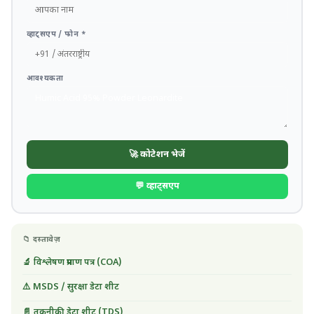
व्हाट्सएप / फोन *
आवश्यकता
🚀 कोटेशन भेजें
💬 व्हाट्सएप
📁 दस्तावेज़
🔬 विश्लेषण प्रमाण पत्र (COA)
⚠️ MSDS / सुरक्षा डेटा शीट
📄 तकनीकी डेटा शीट (TDS)