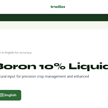
🌿 Fertilizer
India
.com
in English for accuracy
Boron 10% Liqui
ltural input for precision crop management and enhanced
🇧 English