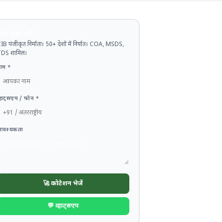
ोक मूल्य जानें
IB पंजीकृत निर्माता। 50+ देशों में निर्यात। COA, MSDS,
DS शामिल।
ाम *
्हाट्सएप / फोन *
आवश्यकता
🚀 कोटेशन भेजें
💬 व्हाट्सएप