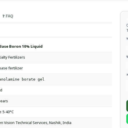
❓ FAQ
थ
C
T
न
 Base Boron 10% Liquid
व
alty Fertilizers
base fertilizer
anolamine borate gel
id
years
e 5-40°C
n Vision Technical Services, Nashik, India