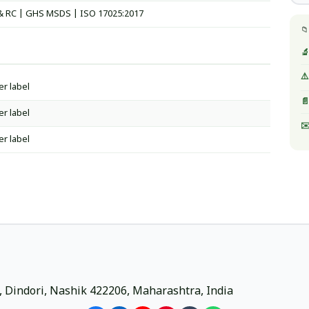
& RC | GHS MSDS | ISO 17025:2017
📁
🔬
⚠️
er label
📄
er label
✉️
er label
ri, Dindori, Nashik 422206, Maharashtra, India