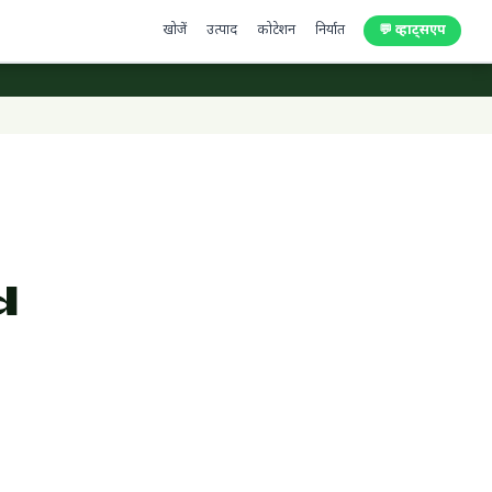
खोजें
उत्पाद
कोटेशन
निर्यात
💬 व्हाट्सएप
d