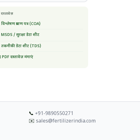
 दस्तावेज़
 विश्लेषण प्रमाण पत्र (COA)
 MSDS / सुरक्षा डेटा शीट
 तकनीकी डेटा शीट (TDS)
 PDF दस्तावेज़ मंगाएं
📞
+91-9890550271
✉️
sales@fertilizerindia.com