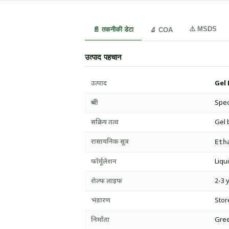
⚠️ MSDS
📄 तकनीकी डेटा
🔬 COA
उत्पाद पहचान
उत्पाद
Gel
श्रेणी
Speci
सक्रिय तत्व
Gel 
रासायनिक सूत्र
Eth
फॉर्मूलेशन
Liqu
शेल्फ लाइफ
2-3 
भंडारण
Stor
निर्माता
Gree