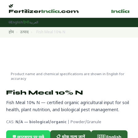
🌿
🌿
Fertilizer
India
.com
Fertilizer
India
.
🌐
English
हिन्दी
العربية
होम
›
उत्पाद
›
Fish Meal 10% N
Organic Products
🌍 निर्यात तैयार
🔬 CAS N/A — biological/organic
Product name and chemical specifications are shown in English for
accuracy
Fish Meal 10% N
Fish Meal 10% N — certified organic agricultural input for soil
health, plant nutrition, and biological pest management.
CAS:
N/A — biological/organic
| Powder/Granule
📋 थोक मूल्य जानें
💬 व्हाट्सएप पर पूछें
🇬🇧 English