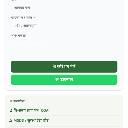
व्हाट्सएप / फोन *
आवश्यकता
🚀 कोटेशन भेजें
💬 व्हाट्सएप
📁 दस्तावेज़
🔬 विश्लेषण प्रमाण पत्र (COA)
⚠️ MSDS / सुरक्षा डेटा शीट