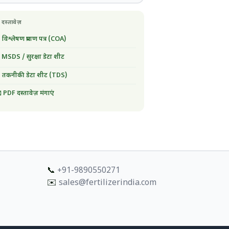
 दस्तावेज़
 विश्लेषण प्रमाण पत्र (COA)
 MSDS / सुरक्षा डेटा शीट
 तकनीकी डेटा शीट (TDS)
 PDF दस्तावेज़ मंगाएं
📞
+91-9890550271
✉️
sales@fertilizerindia.com