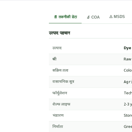
⚠️ MSDS
📄 तकनीकी डेटा
🔬 COA
उत्पाद पहचान
उत्पाद
Dye
श्रेणी
Raw 
सक्रिय तत्व
Colo
रासायनिक सूत्र
Agr
फॉर्मूलेशन
Tech
शेल्फ लाइफ
2-3 
भंडारण
Stor
निर्माता
Gree