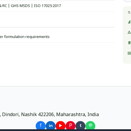
& RC | GHS MSDS | ISO 17025:2017
📁
🔬
⚠️
er formulation requirements
📄
✉️
ri, Dindori, Nashik 422206, Maharashtra, India
P
f
▶
t
💬
in