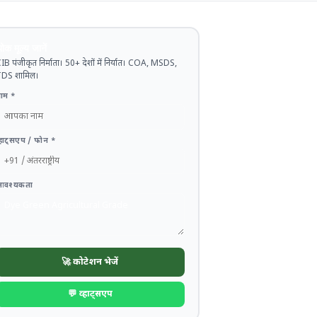
ोक मूल्य जानें
IB पंजीकृत निर्माता। 50+ देशों में निर्यात। COA, MSDS,
DS शामिल।
ाम *
्हाट्सएप / फोन *
आवश्यकता
🚀 कोटेशन भेजें
💬 व्हाट्सएप