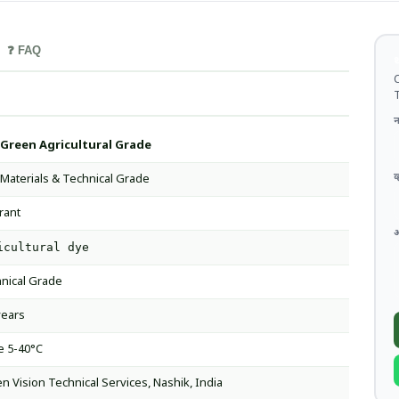
❓ FAQ
थ
C
T
न
 Green Agricultural Grade
व
Materials & Technical Grade
rant
icultural dye
nical Grade
years
e 5-40°C
n Vision Technical Services, Nashik, India