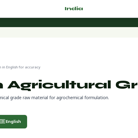
🌿 Fertilizer
India
.com
in English for accuracy
 Agricultural G
nical grade raw material for agrochemical formulation.
🇧 English