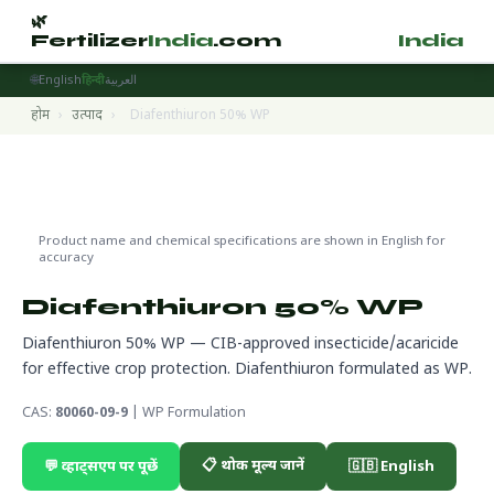
🌿
🌿
Fertilizer
India
.com
Fertilizer
India
.
🌐
English
हिन्दी
العربية
होम
›
उत्पाद
›
Diafenthiuron 50% WP
Pesticides
🔬 CAS 80060-09-9
🌍 निर्यात तैयार
Product name and chemical specifications are shown in English for
accuracy
Diafenthiuron 50% WP
Diafenthiuron 50% WP — CIB-approved insecticide/acaricide
for effective crop protection. Diafenthiuron formulated as WP.
CAS:
80060-09-9
| WP Formulation
📋 थोक मूल्य जानें
💬 व्हाट्सएप पर पूछें
🇬🇧 English