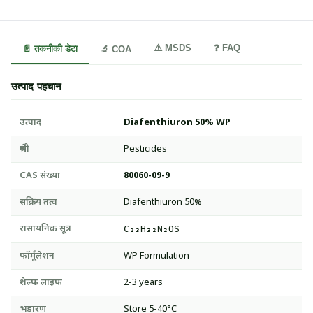
⚠️ MSDS
❓ FAQ
📄 तकनीकी डेटा
🔬 COA
उत्पाद पहचान
उत्पाद
Diafenthiuron 50% WP
श्रेणी
Pesticides
CAS संख्या
80060-09-9
सक्रिय तत्व
Diafenthiuron 50%
रासायनिक सूत्र
C₂₃H₃₂N₂OS
फॉर्मूलेशन
WP Formulation
शेल्फ लाइफ
2-3 years
भंडारण
Store 5-40°C