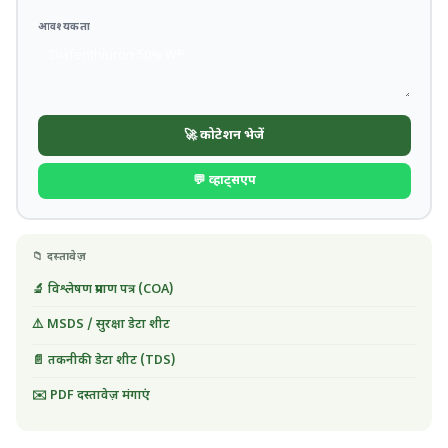
आवश्यकता
🚀 कोटेशन भेजें
💬 व्हाट्सएप
📁 दस्तावेज़
🔬 विश्लेषण प्रमाण पत्र (COA)
⚠️ MSDS / सुरक्षा डेटा शीट
📄 तकनीकी डेटा शीट (TDS)
✉️ PDF दस्तावेज़ मंगाएं