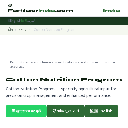
🌿
🌿
Fertilizer
India
.com
Fertilizer
India
.
🌐
English
हिन्दी
العربية
होम
›
उत्पाद
›
Cotton Nutrition Program
Specialty Fertilizers
🌍 निर्यात तैयार
Product name and chemical specifications are shown in English for
accuracy
Cotton Nutrition Program
Cotton Nutrition Program — specialty agricultural input for
precision crop management and enhanced performance.
📋 थोक मूल्य जानें
💬 व्हाट्सएप पर पूछें
🇬🇧 English