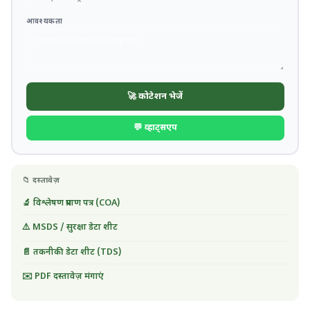
आवश्यकता
🚀 कोटेशन भेजें
💬 व्हाट्सएप
📁 दस्तावेज़
🔬 विश्लेषण प्रमाण पत्र (COA)
⚠️ MSDS / सुरक्षा डेटा शीट
📄 तकनीकी डेटा शीट (TDS)
✉️ PDF दस्तावेज़ मंगाएं