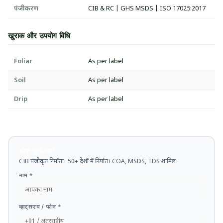
पंजीकरण
CIB & RC | GHS MSDS | ISO 17025:2017
खुराक और उपयोग विधि
Foliar
As per label
Soil
As per label
Drip
As per label
थोक मूल्य जानें
CIB पंजीकृत निर्माता। 50+ देशों में निर्यात। COA, MSDS, TDS शामिल।
नाम *
व्हाट्सएप / फोन *