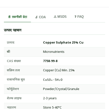
⚠️ MSDS
❓ FAQ
📄 तकनीकी डेटा
🔬 COA
उत्पाद पहचान
उत्पाद
Copper Sulphate 25% Cu
श्रेणी
Micronutrients
CAS संख्या
7758-99-8
सक्रिय तत्व
Copper (Cu) Min. 25%
रासायनिक सूत्र
CuSO₄·5H₂O
फॉर्मूलेशन
Powder/Crystal/Granule
शेल्फ लाइफ
2-3 years
भंडारण
Store 5-40°C