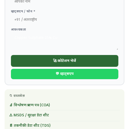
व्हाट्सएप / फोन *
आवश्यकता
🚀 कोटेशन भेजें
💬 व्हाट्सएप
📁 दस्तावेज़
🔬 विश्लेषण प्रमाण पत्र (COA)
⚠️ MSDS / सुरक्षा डेटा शीट
📄 तकनीकी डेटा शीट (TDS)