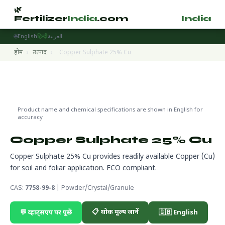
🌿
🌿
Fertilizer
India
.com
Fertilizer
India
.
🌐
English
हिन्दी
العربية
होम
›
उत्पाद
›
Copper Sulphate 25% Cu
Micronutrients
🔬 CAS 7758-99-8
🌍 निर्यात तैयार
Product name and chemical specifications are shown in English for
accuracy
Copper Sulphate 25% Cu
Copper Sulphate 25% Cu provides readily available Copper (Cu)
for soil and foliar application. FCO compliant.
CAS:
7758-99-8
| Powder/Crystal/Granule
📋 थोक मूल्य जानें
💬 व्हाट्सएप पर पूछें
🇬🇧 English