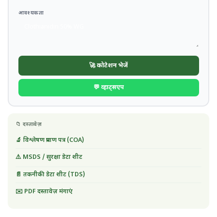
आवश्यकता
🚀 कोटेशन भेजें
💬 व्हाट्सएप
📁 दस्तावेज़
🔬 विश्लेषण प्रमाण पत्र (COA)
⚠️ MSDS / सुरक्षा डेटा शीट
📄 तकनीकी डेटा शीट (TDS)
✉️ PDF दस्तावेज़ मंगाएं