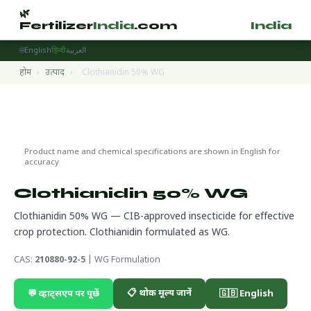
🌿
🌿
Fertilizer
India
.com
Fertilizer
India
.
🌐
English
हिन्दी
العربية
होम
›
उत्पाद
›
Clothianidin 50% WG
Pesticides
🔬 CAS 210880-92-5
🌍 निर्यात तैयार
Product name and chemical specifications are shown in English for
accuracy
Clothianidin 50% WG
Clothianidin 50% WG — CIB-approved insecticide for effective
crop protection. Clothianidin formulated as WG.
CAS:
210880-92-5
| WG Formulation
📋 थोक मूल्य जानें
💬 व्हाट्सएप पर पूछें
🇬🇧 English