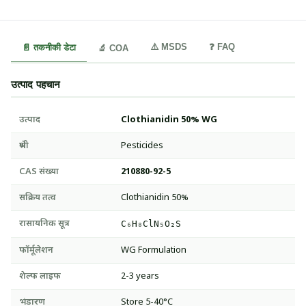
⚠️ MSDS
❓ FAQ
📄 तकनीकी डेटा
🔬 COA
उत्पाद पहचान
उत्पाद
Clothianidin 50% WG
श्रेणी
Pesticides
CAS संख्या
210880-92-5
सक्रिय तत्व
Clothianidin 50%
रासायनिक सूत्र
C₆H₈ClN₅O₂S
फॉर्मूलेशन
WG Formulation
शेल्फ लाइफ
2-3 years
भंडारण
Store 5-40°C