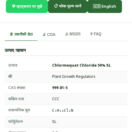
📋 थोक मूल्य जानें
💬 व्हाट्सएप पर पूछें
🇬🇧 English
⚠️ MSDS
❓ FAQ
📄 तकनीकी डेटा
🔬 COA
उत्पाद पहचान
उत्पाद
Chlormequat Chloride 50% SL
श्रेणी
Plant Growth Regulators
CAS संख्या
999-81-5
सक्रिय तत्व
CCC
रासायनिक सूत्र
C₅H₁₃Cl₂N
फॉर्मूलेशन
SL