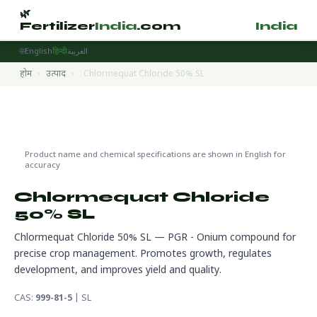
🌿
🌿
Fertilizer
India
.com
Fertilizer
India
.
🌐
English
हिन्दी
العربية
होम
›
उत्पाद
›
Chlormequat Chloride 50% SL
Plant Growth Regulators
🔬 CAS 999-81-5
🌍 निर्यात तैयार
Product name and chemical specifications are shown in English for
accuracy
Chlormequat Chloride
50% SL
Chlormequat Chloride 50% SL — PGR - Onium compound for
precise crop management. Promotes growth, regulates
development, and improves yield and quality.
CAS:
999-81-5
| SL