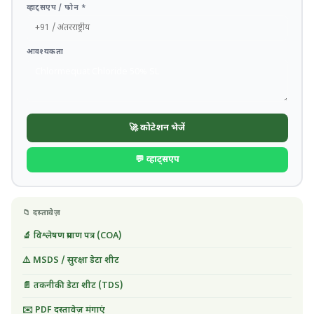
व्हाट्सएप / फोन *
आवश्यकता
🚀 कोटेशन भेजें
💬 व्हाट्सएप
📁 दस्तावेज़
🔬 विश्लेषण प्रमाण पत्र (COA)
⚠️ MSDS / सुरक्षा डेटा शीट
📄 तकनीकी डेटा शीट (TDS)
✉️ PDF दस्तावेज़ मंगाएं