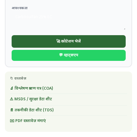
आवश्यकता
🚀 कोटेशन भेजें
💬 व्हाट्सएप
📁 दस्तावेज़
🔬 विश्लेषण प्रमाण पत्र (COA)
⚠️ MSDS / सुरक्षा डेटा शीट
📄 तकनीकी डेटा शीट (TDS)
✉️ PDF दस्तावेज़ मंगाएं