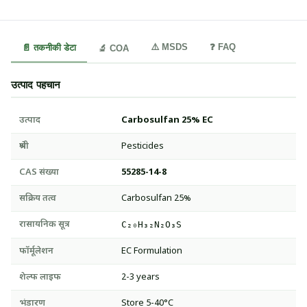
⚠️ MSDS
❓ FAQ
📄 तकनीकी डेटा
🔬 COA
उत्पाद पहचान
उत्पाद
Carbosulfan 25% EC
श्रेणी
Pesticides
CAS संख्या
55285-14-8
सक्रिय तत्व
Carbosulfan 25%
रासायनिक सूत्र
C₂₀H₃₂N₂O₃S
फॉर्मूलेशन
EC Formulation
शेल्फ लाइफ
2-3 years
भंडारण
Store 5-40°C