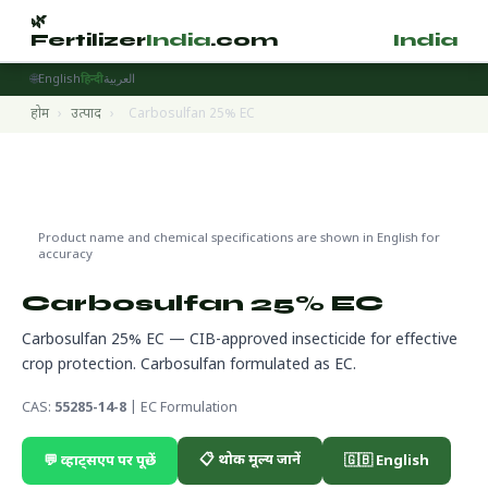
🌿
🌿
Fertilizer
India
.com
Fertilizer
India
.
🌐
English
हिन्दी
العربية
होम
›
उत्पाद
›
Carbosulfan 25% EC
Pesticides
🔬 CAS 55285-14-8
🌍 निर्यात तैयार
Product name and chemical specifications are shown in English for
accuracy
Carbosulfan 25% EC
Carbosulfan 25% EC — CIB-approved insecticide for effective
crop protection. Carbosulfan formulated as EC.
CAS:
55285-14-8
| EC Formulation
📋 थोक मूल्य जानें
💬 व्हाट्सएप पर पूछें
🇬🇧 English