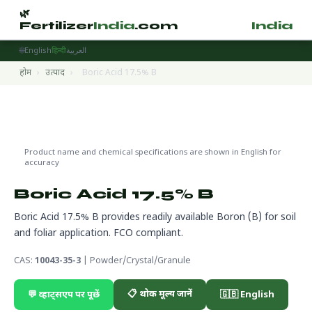
🌿
🌿
Fertilizer
India
.com
Fertilizer
India
.
🌐
English
हिन्दी
العربية
होम
›
उत्पाद
›
Boric Acid 17.5% B
Micronutrients
🔬 CAS 10043-35-3
🌍 निर्यात तैयार
Product name and chemical specifications are shown in English for
accuracy
Boric Acid 17.5% B
Boric Acid 17.5% B provides readily available Boron (B) for soil
and foliar application. FCO compliant.
CAS:
10043-35-3
| Powder/Crystal/Granule
📋 थोक मूल्य जानें
💬 व्हाट्सएप पर पूछें
🇬🇧 English