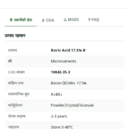
⚠️ MSDS
❓ FAQ
📄 तकनीकी डेटा
🔬 COA
उत्पाद पहचान
उत्पाद
Boric Acid 17.5% B
श्रेणी
Micronutrients
CAS संख्या
10043-35-3
सक्रिय तत्व
Boron (B) Min. 17.5%
रासायनिक सूत्र
H₃BO₃
फॉर्मूलेशन
Powder/Crystal/Granule
शेल्फ लाइफ
2-3 years
भंडारण
Store 5-40°C