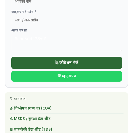
व्हाट्सएप / फोन *
आवश्यकता
🚀 कोटेशन भेजें
💬 व्हाट्सएप
📁 दस्तावेज़
🔬 विश्लेषण प्रमाण पत्र (COA)
⚠️ MSDS / सुरक्षा डेटा शीट
📄 तकनीकी डेटा शीट (TDS)