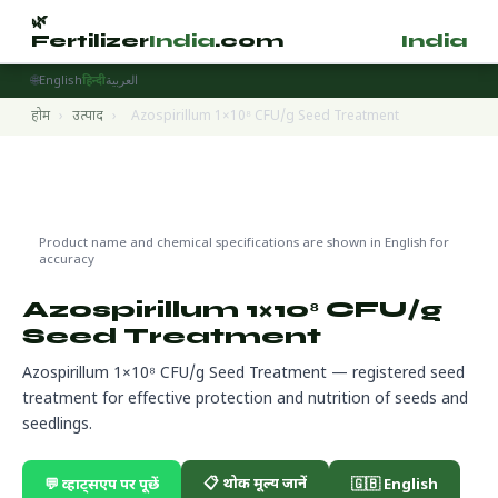
🌿
🌿
Fertilizer
India
.com
Fertilizer
India
.
🌐
English
हिन्दी
العربية
होम
›
उत्पाद
›
Azospirillum 1×10⁸ CFU/g Seed Treatment
Seed Treatment Products
🌍 निर्यात तैयार
Product name and chemical specifications are shown in English for
accuracy
Azospirillum 1×10⁸ CFU/g
Seed Treatment
Azospirillum 1×10⁸ CFU/g Seed Treatment — registered seed
treatment for effective protection and nutrition of seeds and
seedlings.
📋 थोक मूल्य जानें
💬 व्हाट्सएप पर पूछें
🇬🇧 English