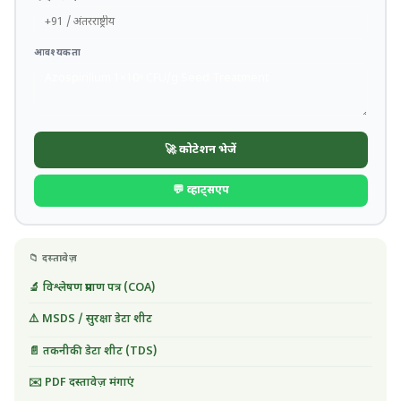
आवश्यकता
🚀 कोटेशन भेजें
💬 व्हाट्सएप
📁 दस्तावेज़
🔬 विश्लेषण प्रमाण पत्र (COA)
⚠️ MSDS / सुरक्षा डेटा शीट
📄 तकनीकी डेटा शीट (TDS)
✉️ PDF दस्तावेज़ मंगाएं