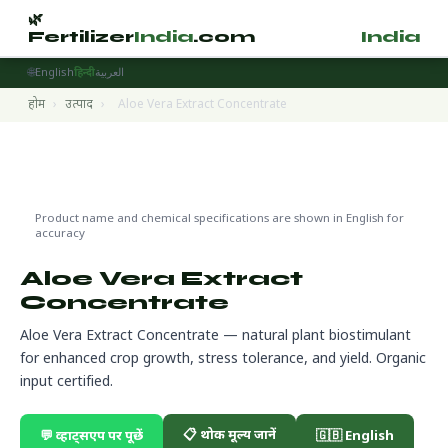
🌿
🌿
Fertilizer
India
.com
Fertilizer
India
.
🌐
English
हिन्दी
العربية
होम
›
उत्पाद
›
Aloe Vera Extract Concentrate
Biostimulants
🌍 निर्यात तैयार
Product name and chemical specifications are shown in English for
accuracy
Aloe Vera Extract
Concentrate
Aloe Vera Extract Concentrate — natural plant biostimulant
for enhanced crop growth, stress tolerance, and yield. Organic
input certified.
📋 थोक मूल्य जानें
💬 व्हाट्सएप पर पूछें
🇬🇧 English