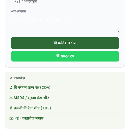
आवश्यकता
🚀 कोटेशन भेजें
💬 व्हाट्सएप
📁 दस्तावेज़
🔬 विश्लेषण प्रमाण पत्र (COA)
⚠️ MSDS / सुरक्षा डेटा शीट
📄 तकनीकी डेटा शीट (TDS)
✉️ PDF दस्तावेज़ मंगाएं