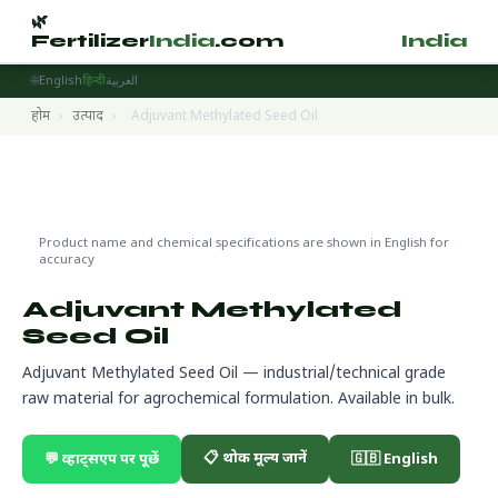
🌿
🌿
Fertilizer
India
.com
Fertilizer
India
.
🌐
English
हिन्दी
العربية
होम
›
उत्पाद
›
Adjuvant Methylated Seed Oil
Raw Materials & Technical Grade
🌍 निर्यात तैयार
Product name and chemical specifications are shown in English for
accuracy
Adjuvant Methylated
Seed Oil
Adjuvant Methylated Seed Oil — industrial/technical grade
raw material for agrochemical formulation. Available in bulk.
📋 थोक मूल्य जानें
💬 व्हाट्सएप पर पूछें
🇬🇧 English