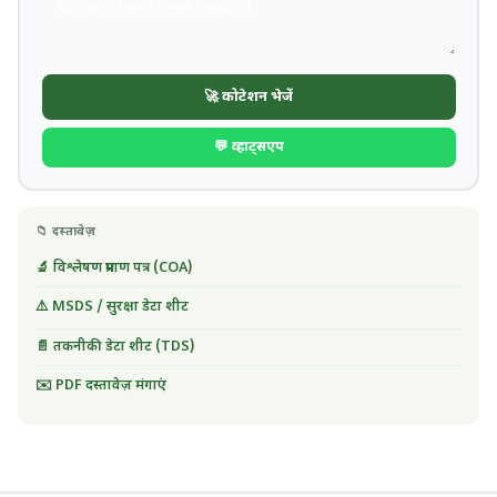
🚀 कोटेशन भेजें
💬 व्हाट्सएप
📁 दस्तावेज़
🔬 विश्लेषण प्रमाण पत्र (COA)
⚠️ MSDS / सुरक्षा डेटा शीट
📄 तकनीकी डेटा शीट (TDS)
✉️ PDF दस्तावेज़ मंगाएं