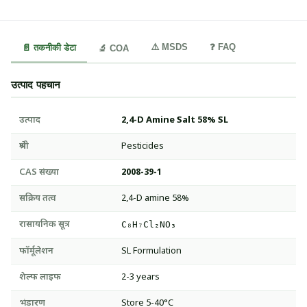
⚠️ MSDS
❓ FAQ
📄 तकनीकी डेटा
🔬 COA
उत्पाद पहचान
उत्पाद
2,4-D Amine Salt 58% SL
श्रेणी
Pesticides
CAS संख्या
2008-39-1
सक्रिय तत्व
2,4-D amine 58%
रासायनिक सूत्र
C₈H₇Cl₂NO₃
फॉर्मूलेशन
SL Formulation
शेल्फ लाइफ
2-3 years
भंडारण
Store 5-40°C