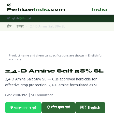
🌿
🌿
Fertilizer
India
.com
Fertilizer
India
.
🌐
English
हिन्दी
العربية
होम
›
उत्पाद
›
2,4-D Amine Salt 58% SL
Pesticides
🔬 CAS 2008-39-1
🌍 निर्यात तैयार
Product name and chemical specifications are shown in English for
accuracy
2,4-D Amine Salt 58% SL
2,4-D Amine Salt 58% SL — CIB-approved herbicide for
effective crop protection. 2,4-D amine formulated as SL.
CAS:
2008-39-1
| SL Formulation
📋 थोक मूल्य जानें
💬 व्हाट्सएप पर पूछें
🇬🇧 English