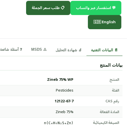
💬 استفسار عبر واتساب
📋 طلب سعر الجملة
🇬🇧 English
⚠️ MSDS
❓ أسئلة شائعة
📄 البيانات التقنية
🔬 شهادة التحليل
بيانات المنتج
المنتج
Zineb 75% WP
الفئة
Pesticides
رقم CAS
12122-67-7
المادة الفعالة
Zineb 75%
الصيغة الكيميائية
(C₄H₆N₂S₄Zn)n