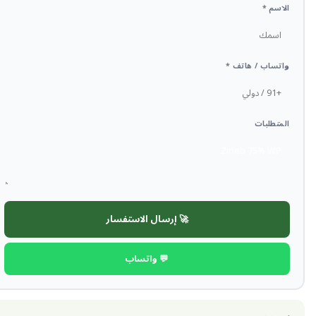
الاسم *
واتساب / هاتف *
المتطلبات
🚀 إرسال الاستفسار
💬 واتساب