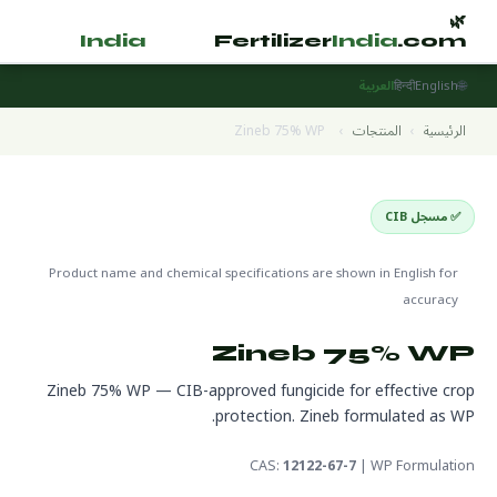
🌿
🌿
tilizer
India
.com
Fertilizer
India
.com
🌐
English
हिन्दी
العربية
الرئيسية
›
المنتجات
›
Zineb 75% WP
✅ مسجل CIB
Pesticides
🌍 جاهز للتصدير
🔬 CAS 12122-67-7
Product name and chemical specifications are shown in English for
accuracy
Zineb 75% WP
Zineb 75% WP — CIB-approved fungicide for effective crop
protection. Zineb formulated as WP.
CAS:
12122-67-7
| WP Formulation