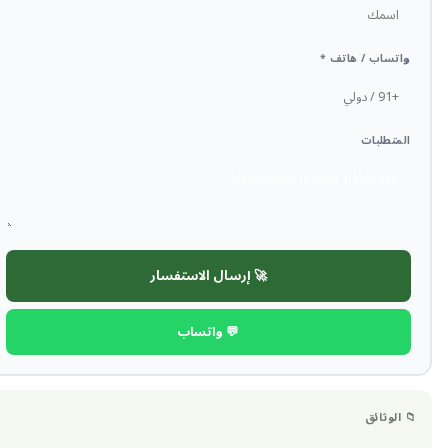
واتساب / هاتف *
المتطلبات
🚀 إرسال الاستفسار
💬 واتساب
📁 الوثائق