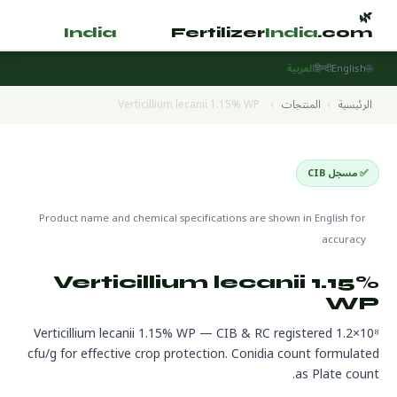
🌿
🌿
tilizer
India
.com
Fertilizer
India
.com
🌐
English
हिन्दी
العربية
الرئيسية
›
المنتجات
›
Verticillium lecanii 1.15% WP
✅ مسجل CIB
Pesticides
🌍 جاهز للتصدير
Product name and chemical specifications are shown in English for
accuracy
Verticillium lecanii 1.15%
WP
Verticillium lecanii 1.15% WP — CIB & RC registered 1.2×10⁸
cfu/g for effective crop protection. Conidia count formulated
as Plate count.